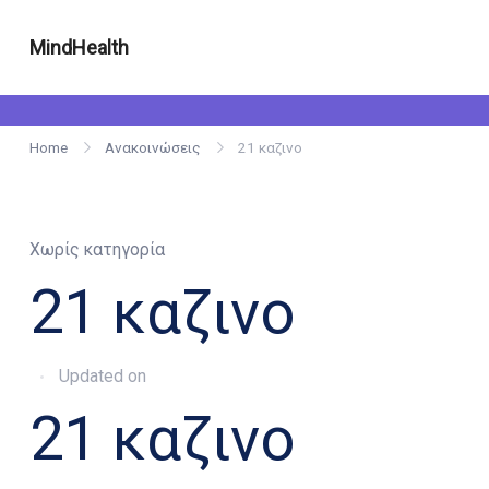
Skip
to
MindHealth
content
Άννα Πιτταρά – Ψυχολόγος
Home
Ανακοινώσεις
21 καζινο
Χωρίς κατηγορία
21 καζινο
Updated on
21 καζινο