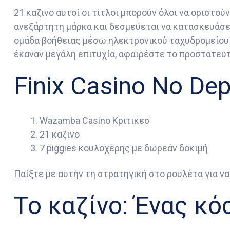
21 καζινο αυτοί οι τίτλοι μπορούν όλοι να οριστο
ανεξάρτητη μάρκα και δεσμεύεται να κατασκευάσει
ομάδα βοήθειας μέσω ηλεκτρονικού ταχυδρομείου 
έκαναν μεγάλη επιτυχία, αφαιρέστε το προστατευτ
Finix Casino No De
Wazamba Casino Κριτικεσ
21 καζινο
7 piggies κουλοχέρης με δωρεάν δοκιμή
Παίξτε με αυτήν τη στρατηγική στο ρουλέτα για να
Το καζίνο: Ένας κ