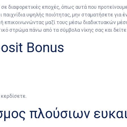
ύν σε διαφορετικές εποχές, όπως αυτά που προτείνουμε
 παιχνίδια υψηλής ποιότητας, μην σταματήσετε για έ
ή επικοινωνώντας μαζί τους μέσω διαδικτυακών μέσω
ικό στρώμα πάνω από τα σύμβολα νίκης σας και δείτε 
posit Bonus
 κερδίσετε.
όσμος πλούσιων ευκα