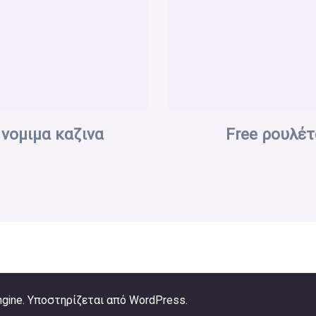
 νομιμα καζινα
Free ρουλέτ
gine.
Υποστηρίζεται από
WordPress
.