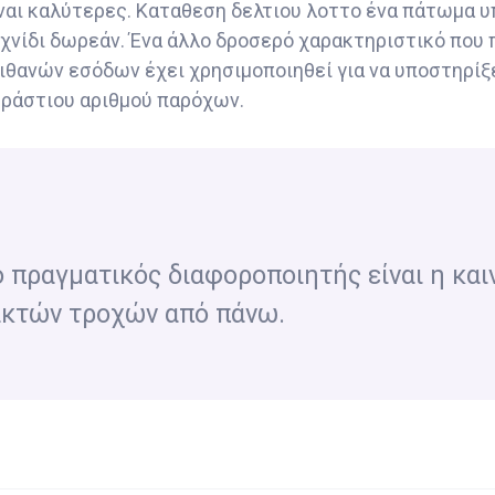
ίναι καλύτερες. Καταθεση δελτιου λοττο ένα πάτωμα 
χνίδι δωρεάν. Ένα άλλο δροσερό χαρακτηριστικό που πα
ιθανών εσόδων έχει χρησιμοποιηθεί για να υποστηρίξε
τεράστιου αριθμού παρόχων.
ο πραγματικός διαφοροποιητής είναι η καιν
ακτών τροχών από πάνω.