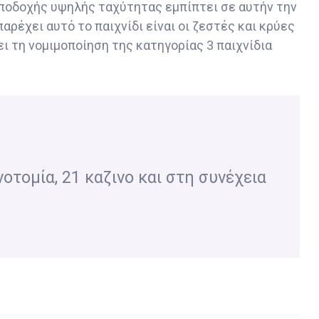
υποδοχής υψηλής ταχύτητας εμπίπτει σε αυτήν την
ρέχει αυτό το παιχνίδι είναι οι ζεστές και κρύες
ι τη νομιμοποίηση της κατηγορίας 3 παιχνίδια
οτομία, 21 καζινο και στη συνέχεια