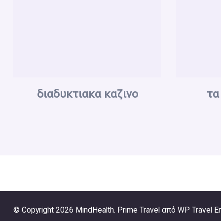
διαδυκτιακα καζινο
τα
© Copyright 2026
MindHealth
.
Prime Travel από
WP Travel En