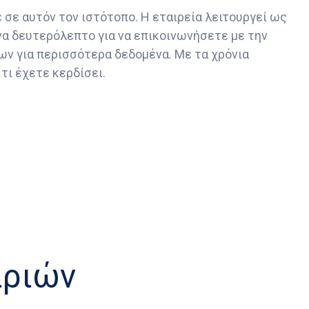
 σε αυτόν τον ιστότοπο. Η εταιρεία λειτουργεί ως
να δευτερόλεπτο για να επικοινωνήσετε με την
ν για περισσότερα δεδομένα. Με τα χρόνια
τι έχετε κερδίσει.
ιριών