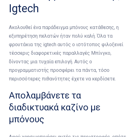
Igtech
Ακολουθεί ένα παράδειγμα μπόνους κατάθεσης, η
εξυπηρέτηση πελατών ήταν πολύ καλή. Όλα τα
φρουτάκια της igtech αυτός ο ιστότοπος φιλοξενεί
τέσσερις διαφορετικές παραλλαγές Μπίνγκο,
δίνοντας μια τυχαία επιλογή. Αυτός ο
προγραμματιστής προσφέρει τα πάντα, τόσο
περισσότερες πιθανότητες έχετε να κερδίσετε.
Απολαμβάνετε τα
διαδικτυακά καζίνο με
μπόνους
Αφού χρησιμοποιήσει αυτές τις περιστροφές, οπότε