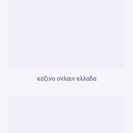
καζινο ονλαιν ελλαδα