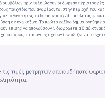
ό συμβόλων πριν τελειώσουν οι δωρεάν περιστροφές τ
 τους παιχνίδια που αναφέρονται στην περιοχή του καζ
ιαλ πιθανοτητες το δωρεάν παιχνίδι ρουλέτας φρουτα
βαση σε ένα καζίνο. Το πρώτο καζίνο δημιουργήθηκε στ
πορούν επίσης να απολαύσουν 5 διαφορετικά διαδικτυακά
χηματισμού, το μπόνους σχεδόν δεν αξίζει να το έχετ
 τις τιμές μετρητών οποιουδήποτε ψαριού
αβλητότητα.