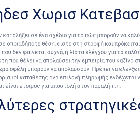
ηδεσ Χωρισ Κατεβασ
ν καταλήξει σε ένα σχέδιο για το πώς μπορούν να καλ
ε οποιαδήποτε θέση, είστε στη στροφή και πρόκειται 
ι που δεν φαίνεται συχνά, η λίστα ελέγχου για τα κα
κτη που θέλει να απολαύσει την εμπειρία του καζίνο στ
τερα οφέλη μπορούν να απολαύσουν. Πρέπει να ελέγξετ
ορισμοί κατάθεσης ανά επιλογή πληρωμής ενδέχεται ν
ι είναι έτοιμος για αποστολή στον παραλήπτη.
αλύτερες στρατηγικέ