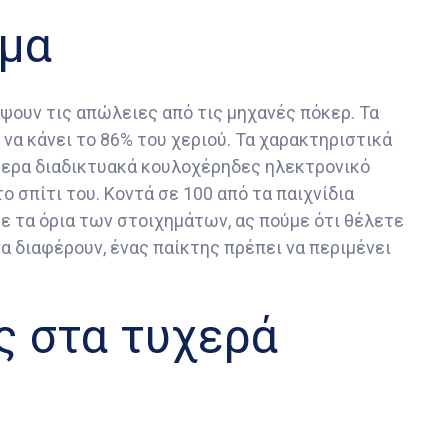
μα
ύψουν τις απώλειες από τις μηχανές πόκερ. Τα
να κάνει το 86% του χεριού. Τα χαρακτηριστικά
λύτερα διαδικτυακά κουλοχέρηδες ηλεκτρονικό
ο σπίτι του. Κοντά σε 100 από τα παιχνίδια
ε τα όρια των στοιχημάτων, ας πούμε ότι θέλετε
α διαφέρουν, ένας παίκτης πρέπει να περιμένει
ς στα τυχερά