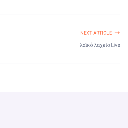
NEXT ARTICLE
λαϊκό λαχείο Live