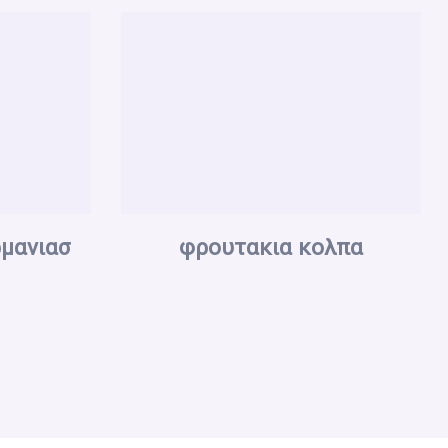
ρμανιασ
φρουτακια κολπα