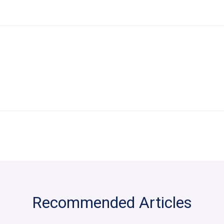
Recommended Articles