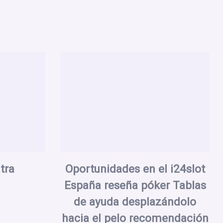
tra
Oportunidades en el i24slot
España reseña póker Tablas
de ayuda desplazándolo
hacia el pelo recomendación