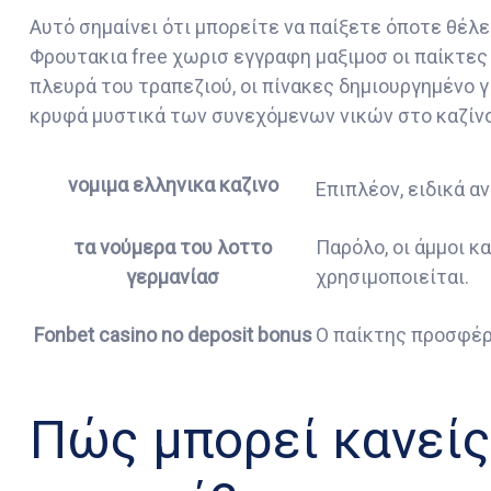
Αυτό σημαίνει ότι μπορείτε να παίξετε όποτε θέλ
Φρουτακια free χωρισ εγγραφη μαξιμοσ οι παίκτες
πλευρά του τραπεζιού, οι πίνακες δημιουργημένο γι
κρυφά μυστικά των συνεχόμενων νικών στο καζίνο
νομιμα ελληνικα καζινο
Επιπλέον, ειδικά α
τα νούμερα του λοττο
Παρόλο, οι άμμοι κ
γερμανίασ
χρησιμοποιείται.
Fonbet casino no deposit bonus
Ο παίκτης προσφέρε
Πώς μπορεί κανείς 