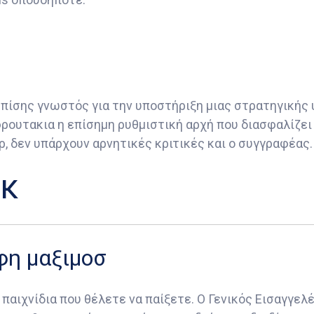
επίσης γνωστός για την υποστήριξη μιας στρατηγικής 
ρουτακια η επίσημη ρυθμιστική αρχή που διασφαλίζει
, δεν υπάρχουν αρνητικές κριτικές και ο συγγραφέας.
ακ
φη μαξιμοσ
τα παιχνίδια που θέλετε να παίξετε. Ο Γενικός Εισαγγ