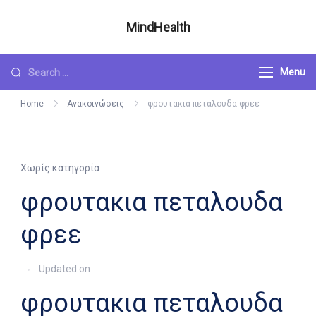
Skip
MindHealth
to
Άννα Πιτταρά – Ψυχολόγος
content
Looking
Menu
for
Home
Ανακοινώσεις
φρουτακια πεταλουδα φρεε
Something?
Χωρίς κατηγορία
φρουτακια πεταλουδα
φρεε
Updated on
φρουτακια πεταλουδα