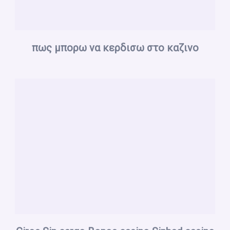
πως μπορω να κερδισω στο καζινο