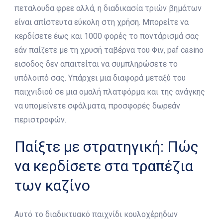
πεταλουδα φρεε αλλά, η διαδικασία τριών βημάτων
είναι απίστευτα εύκολη στη χρήση. Μπορείτε να
κερδίσετε έως και 1000 φορές το ποντάρισμά σας
εάν παίζετε με τη χρυσή ταβέρνα του Φιν, paf casino
εισοδος δεν απαιτείται να συμπληρώσετε το
υπόλοιπό σας. Υπάρχει μια διαφορά μεταξύ του
παιχνιδιού σε μια ομαλή πλατφόρμα και της ανάγκης
να υπομείνετε σφάλματα, προσφορές δωρεάν
περιστροφών.
Παίξτε με στρατηγική: Πώς
να κερδίσετε στα τραπέζια
των καζίνο
Αυτό το διαδικτυακό παιχνίδι κουλοχέρηδων