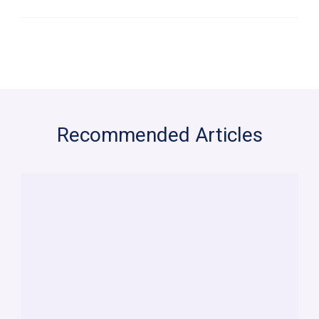
Recommended Articles