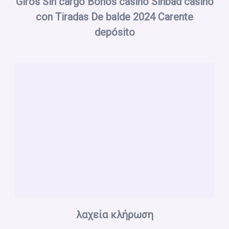
Giros Sin cargo Bonos casino Sinbad casino
con Tiradas De balde 2024 Carente
depósito
λαχεία κλήρωση