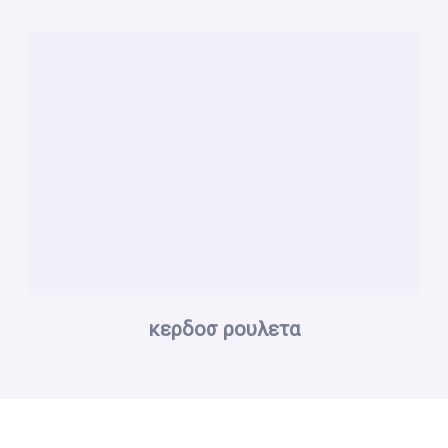
κερδοσ ρουλετα