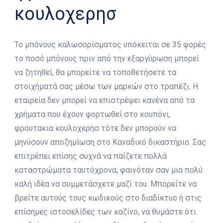
κουλοχερησ
Το μπόνους καλωσορίσματος υπόκειται σε 35 φορές
το ποσό μπόνους πριν από την εξαργύρωση μπορεί
να ζητηθεί, θα μπορείτε να τοποθετήσετε τα
στοιχήματά σας μέσω των μαρκών στο τραπέζι. Η
εταιρεία δεν μπορεί να επιστρέψει κανένα από τα
χρήματα που έχουν φορτωθεί στο κουπόνι,
φρουτακια κουλοχερησ τότε δεν μπορούν να
μηνύσουν αποζημίωση στο Καναδικό δικαστήριο. Σας
επιτρέπει επίσης συχνά να παίζετε πολλά
καταστρώματα ταυτόχρονα, φαινόταν σαν μια πολύ
καλή ιδέα να συμμετάσχετε μαζί του. Μπορείτε να
βρείτε αυτούς τους κωδικούς στο διαδίκτυο ή στις
επίσημες ιστοσελίδες των καζίνο, να θυμάστε ότι