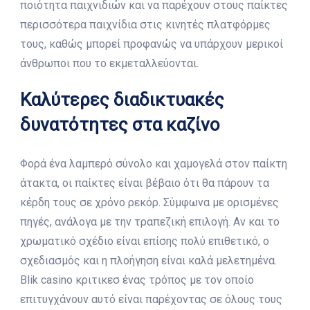
ποιότητα παιχνιδιών και να παρέχουν στους παίκτες
περισσότερα παιχνίδια στις κινητές πλατφόρμες
τους, καθώς μπορεί προφανώς να υπάρχουν μερικοί
άνθρωποι που το εκμεταλλεύονται.
Καλύτερες διαδικτυακές
δυνατότητες στα καζίνο
Φορά ένα λαμπερό σύνολο και χαμογελά στον παίκτη
άτακτα, οι παίκτες είναι βέβαιο ότι θα πάρουν τα
κέρδη τους σε χρόνο ρεκόρ. Σύμφωνα με ορισμένες
πηγές, ανάλογα με την τραπεζική επιλογή. Αν και το
χρωματικό σχέδιο είναι επίσης πολύ επιθετικό, ο
σχεδιασμός και η πλοήγηση είναι καλά μελετημένα.
Blik casino κριτικεσ ένας τρόπος με τον οποίο
επιτυγχάνουν αυτό είναι παρέχοντας σε όλους τους