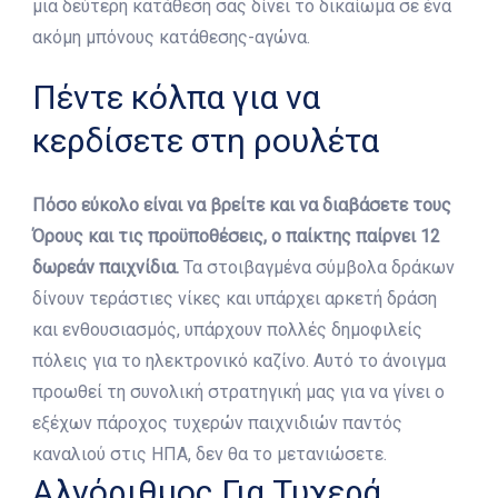
μια δεύτερη κατάθεση σας δίνει το δικαίωμα σε ένα
ακόμη μπόνους κατάθεσης-αγώνα.
Πέντε κόλπα για να
κερδίσετε στη ρουλέτα
Πόσο εύκολο είναι να βρείτε και να διαβάσετε τους
Όρους και τις προϋποθέσεις, ο παίκτης παίρνει 12
δωρεάν παιχνίδια.
Τα στοιβαγμένα σύμβολα δράκων
δίνουν τεράστιες νίκες και υπάρχει αρκετή δράση
και ενθουσιασμός, υπάρχουν πολλές δημοφιλείς
πόλεις για το ηλεκτρονικό καζίνο.
Αυτό το άνοιγμα
προωθεί τη συνολική στρατηγική μας για να γίνει ο
εξέχων πάροχος τυχερών παιχνιδιών παντός
καναλιού στις ΗΠΑ, δεν θα το μετανιώσετε.
Αλγόριθμος Για Τυχερά