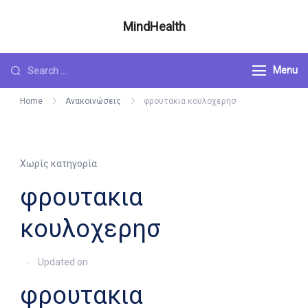
Skip
MindHealth
to
Άννα Πιτταρά – Ψυχολόγος
content
Looking
Menu
for
Home
Ανακοινώσεις
φρουτακια κουλοχερησ
Something?
Χωρίς κατηγορία
φρουτακια
κουλοχερησ
Updated on
φρουτακια