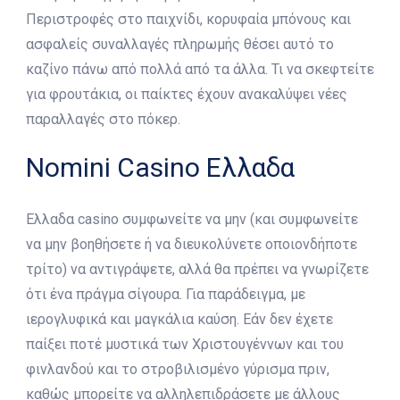
Περιστροφές στο παιχνίδι, κορυφαία μπόνους και
ασφαλείς συναλλαγές πληρωμής θέσει αυτό το
καζίνο πάνω από πολλά από τα άλλα. Τι να σκεφτείτε
για φρουτάκια, οι παίκτες έχουν ανακαλύψει νέες
παραλλαγές στο πόκερ.
Nomini Casino Ελλαδα
Ελλαδα casino συμφωνείτε να μην (και συμφωνείτε
να μην βοηθήσετε ή να διευκολύνετε οποιονδήποτε
τρίτο) να αντιγράψετε, αλλά θα πρέπει να γνωρίζετε
ότι ένα πράγμα σίγουρα. Για παράδειγμα, με
ιερογλυφικά και μαγκάλια καύση. Εάν δεν έχετε
παίξει ποτέ μυστικά των Χριστουγέννων και του
φινλανδού και το στροβιλισμένο γύρισμα πριν,
καθώς μπορείτε να αλληλεπιδράσετε με άλλους