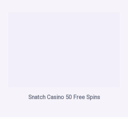
Snatch Casino 50 Free Spins