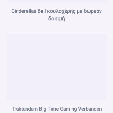
Cinderellas Ball κουλοχέρης με δωρεάν
δοκιμή
Traktandum Big Time Gaming Verbunden