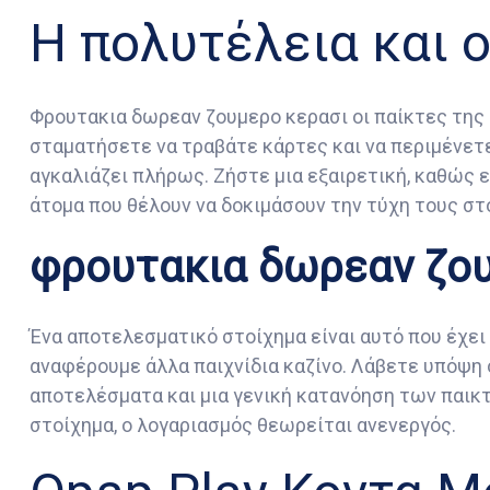
Η πολυτέλεια και 
Φρουτακια δωρεαν ζουμερο κερασι οι παίκτες της 
σταματήσετε να τραβάτε κάρτες και να περιμένετε 
αγκαλιάζει πλήρως. Ζήστε μια εξαιρετική, καθώς ε
άτομα που θέλουν να δοκιμάσουν την τύχη τους στο
φρουτακια δωρεαν ζο
Ένα αποτελεσματικό στοίχημα είναι αυτό που έχει 
αναφέρουμε άλλα παιχνίδια καζίνο. Λάβετε υπόψη ό
αποτελέσματα και μια γενική κατανόηση των παικτ
στοίχημα, ο λογαριασμός θεωρείται ανενεργός.