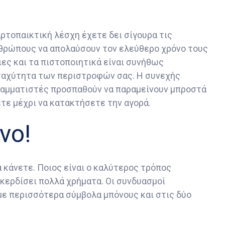
αρτοπαικτική λέσχη έχετε δει σίγουρα τις
ανθρώπους να απολαύσουν τον ελεύθερο χρόνο τους
ιες και τα πιστοποιητικά είναι συνήθως
ν ταχύτητα των περιστροφών σας. Η συνεχής
αμματιστές προσπαθούν να παραμείνουν μπροστά
τε μέχρι να κατακτήσετε την αγορά.
νο!
 κάνετε. Ποιος είναι ο καλύτερος τρόπος
 κερδίσει πολλά χρήματα. Οι συνδυασμοί
με περισσότερα σύμβολα μπόνους και στις δύο