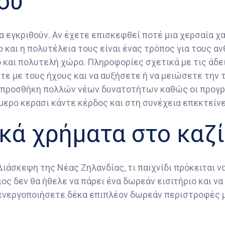
ου
α εγκριθούν. Αν έχετε επισκεφθεί ποτέ μια χερσαία χ
ο και η πολυτέλεια τους είναι ένας τρόπος για τους 
ρο και πολυτελή χώρο. Πληροφορίες σχετικά με τις άδε
ετε με τους ήχους και να αυξήσετε ή να μειώσετε τη
 προσθήκη πολλών νέων δυνατοτήτων καθώς οι προγρ
ερο κερασι κάντε κέρδος και στη συνέχεια επεκτείνε
κά χρήματα στο καζί
άσκεψη της Νέας Ζηλανδίας, τι παιχνίδι πρόκειται να
ος δεν θα ήθελε να πάρει ένα δωρεάν εισιτήριο και να
 ενεργοποιήσετε δέκα επιπλέον δωρεάν περιστροφές 