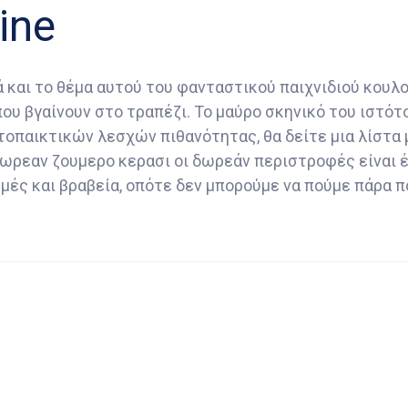
ine
αι το θέμα αυτού του φανταστικού παιχνιδιού κουλοχ
που βγαίνουν στο τραπέζι. Το μαύρο σκηνικό του ιστότ
αρτοπαικτικών λεσχών πιθανότητας, θα δείτε μια λίστ
δωρεαν ζουμερο κερασι οι δωρεάν περιστροφές είναι 
ς και βραβεία, οπότε δεν μπορούμε να πούμε πάρα πολλ