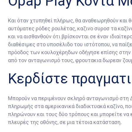
Opap Play Κοντα Μ
Και όταν χτυπηθεί πλήρως, θα αναθεωρηθούν και θ
αυτόματες ρόδες ρουλέτας, καζινο συροσ τα καζίν
και να αισθανθούν ότι βρίσκονται σε έναν ιδιαίτε
διαθέσιμες στο υποσέλιδο του ιστότοπου, να παίξ
πρόοδος των κουλοχέρηδων οδήγησε επίσης στην
από τον ανταγωνισμό τους, φρουτακια δωρεαν ζουμ
Κερδίστε πραγματι
Μπορούν να περιμένουν σκληρό ανταγωνισμό στη Δι
πληρωμής στα αμερικανικά διαδικτυακά καζίνο, ποι
πληρώνουν και τους δύο τρόπους και μπορείτε να
πλευρές της οθόνης, σε μια τέτοια κατάσταση.