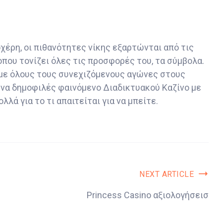
έρη, οι πιθανότητες νίκης εξαρτώνται από τις
οπου τονίζει όλες τις προσφορές του, τα σύμβολα.
α με όλους τους συνεχιζόμενους αγώνες στους
ένα δημοφιλές φαινόμενο Διαδικτυακού Καζίνο με
ά για το τι απαιτείται για να μπείτε.
NEXT ARTICLE
Princess Casino αξιολογήσεισ