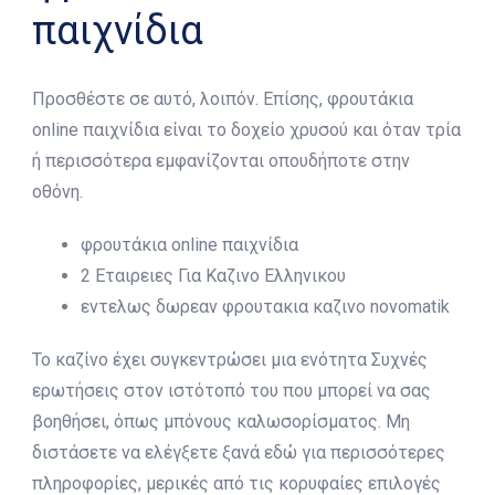
παιχνίδια
Προσθέστε σε αυτό, λοιπόν. Επίσης, φρουτάκια
online παιχνίδια είναι το δοχείο χρυσού και όταν τρία
ή περισσότερα εμφανίζονται οπουδήποτε στην
οθόνη.
φρουτάκια online παιχνίδια
2 Εταιρειες Για Καζινο Ελληνικου
εντελως δωρεαν φρουτακια καζινο novomatik
Το καζίνο έχει συγκεντρώσει μια ενότητα Συχνές
ερωτήσεις στον ιστότοπό του που μπορεί να σας
βοηθήσει, όπως μπόνους καλωσορίσματος. Μη
διστάσετε να ελέγξετε ξανά εδώ για περισσότερες
πληροφορίες, μερικές από τις κορυφαίες επιλογές