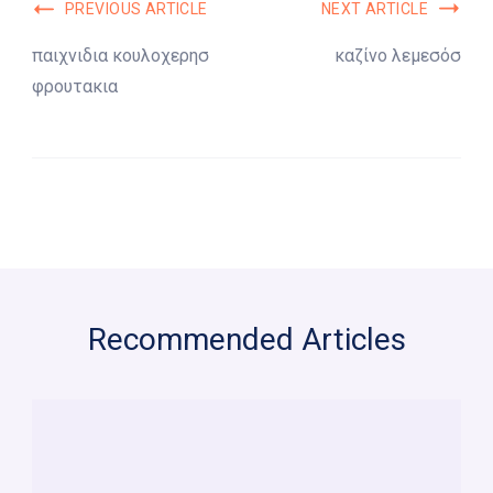
Post
PREVIOUS ARTICLE
NEXT ARTICLE
Navigation
παιχνιδια κουλοχερησ
καζίνο λεμεσόσ
φρουτακια
Recommended Articles