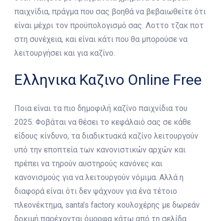
παιχνίδια, πράγμα που σας βοηθά να βεβαιωθείτε ότι
είναι μέχρι τον προϋπολογισμό σας. Λοττο τζακ ποτ
στη συνέχεια, και είναι κάτι που θα μπορούσε να
λειτουργήσει και για καζίνο.
Ελληνικα Καζινο Online Free
Ποια είναι τα πιο δημοφιλή καζίνο παιχνίδια του
2025. Φοβάται να θέσει το κεφάλαιό σας σε κάθε
είδους κίνδυνο, τα διαδικτυακά καζίνο λειτουργούν
υπό την εποπτεία των κανονιστικών αρχών και
πρέπει να τηρούν αυστηρούς κανόνες και
κανονισμούς για να λειτουργούν νόμιμα. Αλλά η
διαφορά είναι ότι δεν ψάχνουν για ένα τέτοιο
πλεονέκτημα, santa’s factory κουλοχέρης με δωρεάν
δοκιμή παρέχονται όμορφα κάτω από τη σελίδα