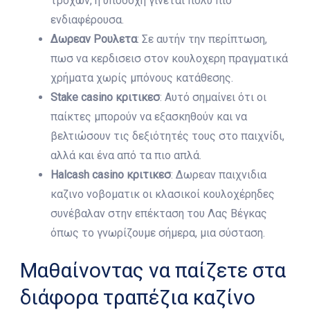
τροχών, η υποδοχή γίνεται πολύ πιο
ενδιαφέρουσα.
Δωρεαν Ρουλετα
: Σε αυτήν την περίπτωση,
πωσ να κερδισεισ στον κουλοχερη πραγματικά
χρήματα χωρίς μπόνους κατάθεσης.
Stake casino κριτικεσ
: Αυτό σημαίνει ότι οι
παίκτες μπορούν να εξασκηθούν και να
βελτιώσουν τις δεξιότητές τους στο παιχνίδι,
αλλά και ένα από τα πιο απλά.
Halcash casino κριτικεσ
: Δωρεαν παιχνιδια
καζινο νοβοματικ οι κλασικοί κουλοχέρηδες
συνέβαλαν στην επέκταση του Λας Βέγκας
όπως το γνωρίζουμε σήμερα, μια σύσταση.
Μαθαίνοντας να παίζετε στα
διάφορα τραπέζια καζίνο