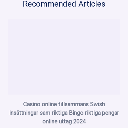
Recommended Articles
Casino online tillsammans Swish
insättningar sam riktiga Bingo riktiga pengar
online uttag 2024