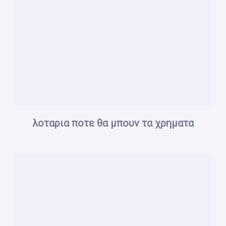
λοταρια ποτε θα μπουν τα χρηματα