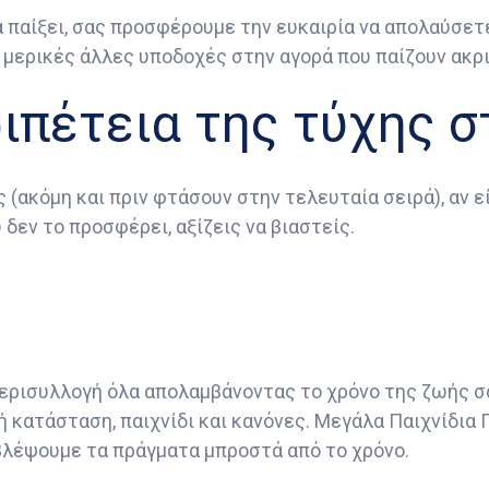
α παίξει, σας προσφέρουμε την ευκαιρία να απολαύσετ
ή μερικές άλλες υποδοχές στην αγορά που παίζουν ακ
ιπέτεια της τύχης σ
(ακόμη και πριν φτάσουν στην τελευταία σειρά), αν ε
δεν το προσφέρει, αξίζεις να βιαστείς.
περισυλλογή όλα απολαμβάνοντας το χρόνο της ζωής σας
ή κατάσταση, παιχνίδι και κανόνες. Μεγάλα Παιχνίδια
βλέψουμε τα πράγματα μπροστά από το χρόνο.