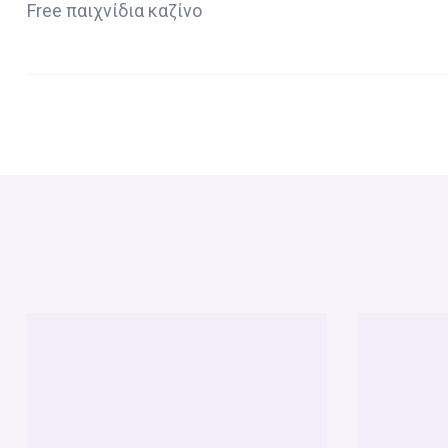
Free παιχνίδια καζίνο
Navigation