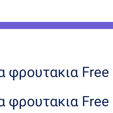
α φρουτακια Free
α φρουτακια Free