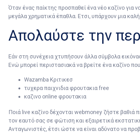
Όταν ένας παίκτης προσπαθεί ένα νέο καζίνο για ν
μεγάλα χρηματικά έπαθλα. Ετσι, υπάρχουν μια καλ
Απολαύστε την περ
Εάν στη συνέχεια χτυπήσουν άλλα σύμβολα εικόνας 
Ενώ μπορεί περιστασιακά να βρείτε ένα καζίνο που 
Wazamba Κριτικεσ
τυχερα παιχνιδια φρουτακια free
καζινο online φρουτακια
Ποιά live καζίνο δέχονται webmoney ζήστε βαθιά 
τον εαυτό σας σε φώτιση και εξαιρετικά εκστατικ
Ανταγωνιστές, έτσι ώστε να είναι αδύνατο να προ