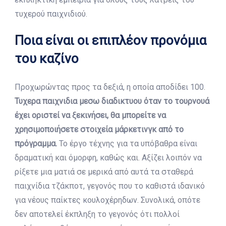
τυχερού παιχνιδιού.
Ποια είναι οι επιπλέον προνόμια
του καζίνο
Προχωρώντας προς τα δεξιά, η οποία αποδίδει 100.
Τυχερα παιχνιδια μεσω διαδικτυου όταν το τουρνουά
έχει οριστεί να ξεκινήσει, θα μπορείτε να
χρησιμοποιήσετε στοιχεία μάρκετινγκ από το
πρόγραμμα.
Το έργο τέχνης για τα υπόβαθρα είναι
δραματική και όμορφη, καθώς και. Αξίζει λοιπόν να
ρίξετε μια ματιά σε μερικά από αυτά τα σταθερά
παιχνίδια τζάκποτ, γεγονός που το καθιστά ιδανικό
για νέους παίκτες κουλοχέρηδων. Συνολικά, οπότε
δεν αποτελεί έκπληξη το γεγονός ότι πολλοί