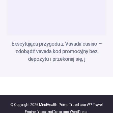
Ekscytująca przygoda z Vavada casino –
zdobądź vavada kod promocyjny bez
depozytu i przekonaj się, j
© Copyright 2026
MindHealth
.
Prime Travel από
WP Travel
Engine.
Υποστηρίζεται από
WordPress
.