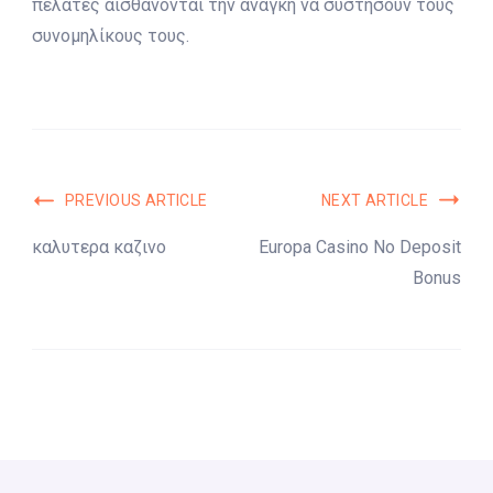
πελάτες αισθάνονται την ανάγκη να συστήσουν τους
συνομηλίκους τους.
Post
PREVIOUS ARTICLE
NEXT ARTICLE
Navigation
καλυτερα καζινο
Europa Casino No Deposit
Bonus