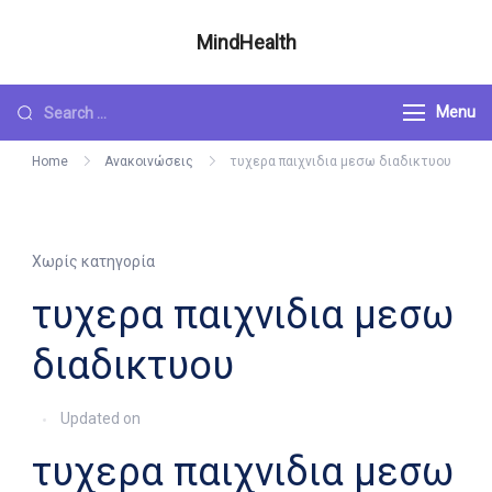
Skip
MindHealth
to
Άννα Πιτταρά – Ψυχολόγος
content
Looking
Menu
for
Home
Ανακοινώσεις
τυχερα παιχνιδια μεσω διαδικτυου
Something?
Χωρίς κατηγορία
τυχερα παιχνιδια μεσω
διαδικτυου
Updated on
τυχερα παιχνιδια μεσω