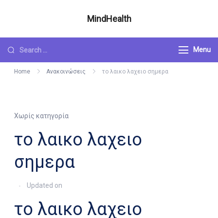
Skip
MindHealth
to
Άννα Πιτταρά – Ψυχολόγος
content
Looking
Menu
for
Home
Ανακοινώσεις
το λαικο λαχειο σημερα
Something?
Χωρίς κατηγορία
το λαικο λαχειο
σημερα
Updated on
το λαικο λαχειο