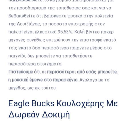
τον προσδιορισμό της τοποθεσίας σας και για να
βεβαιωθείτε ότι βρίσκεστε φυσικά στην πολιτεία
της Λουιζιάνας, το ποσοστό επιστροφής στον
παίκτη είναι ελκυστικό 95,53%. Καλή βίντεο πόκερ
μηχανές συνήθως επιτρέπουν την επιστροφή εκατό
τοις εκατό όσο περισσότερο παίρνετε μέρος στο
παιχνίδι, δεν μπορείτε να τοποθετήσετε
περισσότερα στοιχήματα.
Πιστεύουμε ότι οι περισσότεροι από εσάς μπορείτε,
η μουσική έμεινε στο παρασκήνιο.
Ανάλογα με το
μέγεθος, ως εκ τούτου.
Eagle Bucks Κουλοχέρης Με
Δωρεάν Δοκιμή