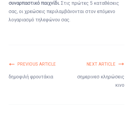
συναρπαστικό παιχνίδι.
Στις πρώτες 5 καταθέσεις
σας, οι χρεώσεις περιλαμβάνονται στον επόμενο
λογαριασμό τηλεφώνου σας.
Post
PREVIOUS ARTICLE
NEXT ARTICLE
Navigation
δημοφιλή φρουτάκια
σημερινεσ κληρώσεις
κινο