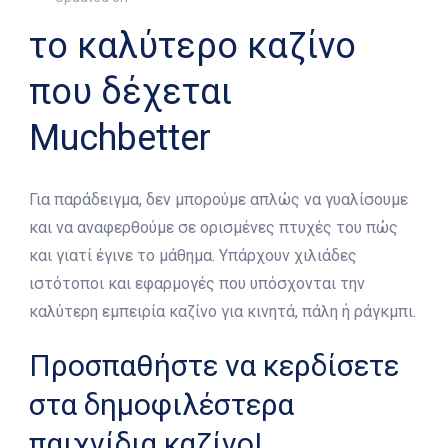
το καλύτερο καζίνο
που δέχεται
Muchbetter
Για παράδειγμα, δεν μπορούμε απλώς να γυαλίσουμε
και να αναφερθούμε σε ορισμένες πτυχές του πώς
και γιατί έγινε το μάθημα. Υπάρχουν χιλιάδες
ιστότοποι και εφαρμογές που υπόσχονται την
καλύτερη εμπειρία καζίνο για κινητά, πάλη ή ράγκμπι.
Προσπαθήστε να κερδίσετε
στα δημοφιλέστερα
παιχνίδια καζίνο!