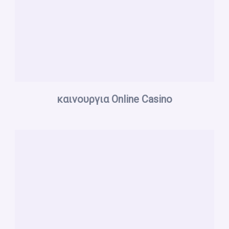
καινουργια Online Casino