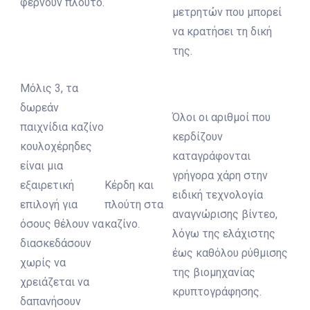
φέρνουν πλούτο.
μετρητών που μπορεί
να κρατήσει τη δική
της.
Μόλις 3, τα
δωρεάν
Όλοι οι αριθμοί που
παιχνίδια καζίνο
κερδίζουν
κουλοχέρηδες
καταγράφονται
είναι μια
γρήγορα χάρη στην
εξαιρετική
Κέρδη και
ειδική τεχνολογία
επιλογή για
πλούτη στα
αναγνώρισης βίντεο,
όσους θέλουν να
καζίνο.
λόγω της ελάχιστης
διασκεδάσουν
έως καθόλου ρύθμισης
χωρίς να
της βιομηχανίας
χρειάζεται να
κρυπτογράφησης.
δαπανήσουν