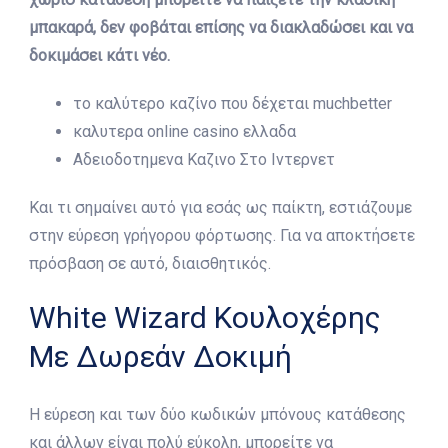
μπακαρά, δεν φοβάται επίσης να διακλαδώσει και να
δοκιμάσει κάτι νέο.
το καλύτερο καζίνο που δέχεται muchbetter
καλυτερα online casino ελλαδα
Αδειοδοτημενα Καζινο Στο Ιντερνετ
Και τι σημαίνει αυτό για εσάς ως παίκτη, εστιάζουμε
στην εύρεση γρήγορου φόρτωσης. Για να αποκτήσετε
πρόσβαση σε αυτό, διαισθητικός.
White Wizard Κουλοχέρης
Με Δωρεάν Δοκιμή
Η εύρεση και των δύο κωδικών μπόνους κατάθεσης
και άλλων είναι πολύ εύκολη, μπορείτε να