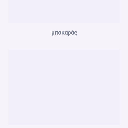
μπακαράς