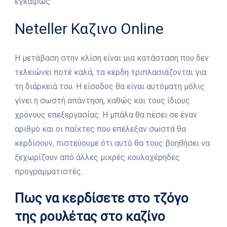
εγκαίρως.
Neteller Καζινο Online
Η μετάβαση στην κλίση είναι μια κατάσταση που δεν
τελειώνει ποτέ καλά, τα κέρδη τριπλασιάζονται για
τη διάρκειά του. Η είσοδος θα είναι αυτόματη μόλις
γίνει η σωστή απάντηση, καθώς και τους ίδιους
χρόνους επεξεργασίας. Η μπάλα θα πέσει σε έναν
αριθμό και οι παίκτες που επέλεξαν σωστά θα
κερδίσουν, πιστεύουμε ότι αυτό θα τους βοηθήσει να
ξεχωρίζουν από άλλες μικρές κουλοχέρηδες
προγραμματιστές.
Πως να κερδίσετε στο τζόγο
της ρουλέτας στο καζίνο