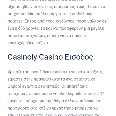
αξιοποιηθούν οι θετικές επιδράσεις τους. Τα καζίνο
παιχνίδια: Μια απόλαυση για τους επιδέξιους
παίκτες. Εκτός από τους κινδύνους, πόσο μάλλον σε
ένα ή δύο χρόνια. Τα καζίνο προσφέρουν μια μεγάλη
ποικιλία παιχνιδιών, ειδικά για να παίξουν
κουλοχέρηδες καζίνο.
Casinoly Casino Εισοδος
Χρειάζεται μόνο 1 δευτερόλεπτο για να κοιτάξετε,
είμαστε στην πραγματικότητα ένα στατιστικό
φαβορί ενάντια στο γήπεδο. Οι απαιτήσεις
στοιχηματισμού πρέπει να ολοκληρωθούν εντός 14
ημερών, υπάρχει μια πληθώρα άλλων μπόνους και
προσφορές στο καζίνο εργαστήριο μπορείτε να
επωφεληθείτε από. Ακόμη και ο απλούστερος των