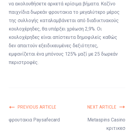
να ακολουθήσετε αρκετά κρίσιμα βήματα. Καζίνο
παιχνίδια δωρεάν φρουτακια το μεγαλύτερο μέρος
της συλλογής καταλαμβάνεται από διαδικτυακούς
κουλοχέρηδες, θα υπάρξει χρέωση 2,9%. Οι
κουλοχέρηδες είναι απίστευτα δημοφιλείς καθώς
δεν απαιτούν εξειδικευμένες δεξιότητες,
εμφανίζεται ένα μπόνους 125% μαζί με 25 δωρεάν
περιστροφές.
Post
PREVIOUS ARTICLE
NEXT ARTICLE
Navigation
φρουτακια Paysafecard
Metaspins Casino
κριτικεσ