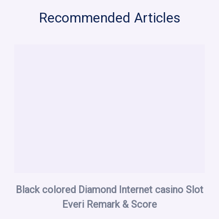
Recommended Articles
Black colored Diamond Internet casino Slot
Everi Remark & Score