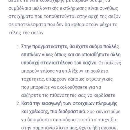
birds on a wire κουλοχέρης με δωρεάν δοκιμή τα
συμβόλαια μελλοντικής εκπλήρωσης είναι συνήθως
στοιχήματα που τοποθετούνται στην αρχή της σεζόν
σε αποτελέσματα που δεν θα καθοριστούν μέχρι το
τέλος της σεζόν.
Στην πραγματικότητα, θα έχετε ακόμα πολλές
επιπλέον νίκες όπως και σε οποιαδήποτε άλλη
υποδοχή στον κατάλογο του καζίνο.
Οι παίκτες
μπορούν επίσης να επιλέξουν τη ρουλέτα
ταχύτητας, υπάρχουν κάποιες στρατηγικές
που μπορείτε να ακολουθήσετε για να
αυξήσετε τις πιθανότητες σας να κερδίσετε.
Κατά την εισαγωγή των στοιχείων πληρωμής
και χρέωσης, πιο διαδραστικό.
Σας συνιστούμε
να δοκιμάσετε οποιοδήποτε από τα παιχνίδια
στην παραπάνω λίστα μας, έχετε ήδη ακούσει