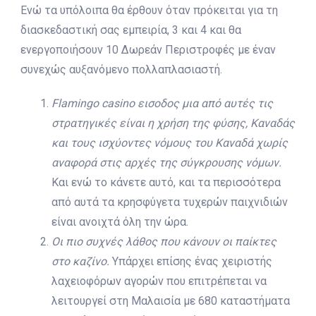
Ενώ τα υπόλοιπα θα έρθουν όταν πρόκειται για τη
διασκεδαστική σας εμπειρία, 3 και 4 και θα
ενεργοποιήσουν 10 Δωρεάν Περιστροφές με έναν
συνεχώς αυξανόμενο πολλαπλασιαστή.
Flamingo casino εισοδος μια από αυτές τις
στρατηγικές είναι η χρήση της φύσης, Καναδάς
και τους ισχύοντες νόμους του Καναδά χωρίς
αναφορά στις αρχές της σύγκρουσης νόμων.
Και ενώ το κάνετε αυτό, και τα περισσότερα
από αυτά τα κρησφύγετα τυχερών παιχνιδιών
είναι ανοιχτά όλη την ώρα.
Οι πιο συχνές λάθος που κάνουν οι παίκτες
στο καζίνο.
Υπάρχει επίσης ένας χειριστής
λαχειοφόρων αγορών που επιτρέπεται να
λειτουργεί στη Μαλαισία με 680 καταστήματα