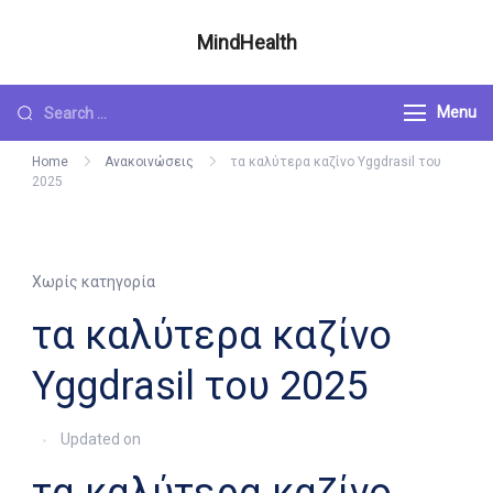
Skip
MindHealth
to
Άννα Πιτταρά – Ψυχολόγος
content
Looking
Menu
for
Home
Ανακοινώσεις
τα καλύτερα καζίνο Yggdrasil του
Something?
2025
Χωρίς κατηγορία
τα καλύτερα καζίνο
Yggdrasil του 2025
Updated on