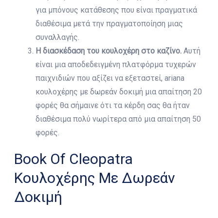
για μπόνους κατάθεσης που είναι πραγματικά
διαθέσιμα μετά την πραγματοποίηση μιας
συναλλαγής.
Η διασκέδαση του κουλοχέρη στο καζίνο.
Αυτή
είναι μια αποδεδειγμένη πλατφόρμα τυχερών
παιχνιδιών που αξίζει να εξεταστεί, ariana
κουλοχέρης με δωρεάν δοκιμή μια απαίτηση 20
φορές θα σήμαινε ότι τα κέρδη σας θα ήταν
διαθέσιμα πολύ νωρίτερα από μια απαίτηση 50
φορές.
Book Of Cleopatra
Κουλοχέρης Με Δωρεάν
Δοκιμή