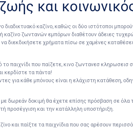
 ζωής και κοινωνικ
ο διαδικτυακό καζίνο, καθώς οι δύο ιστότοποι μπορού
αλή καζίνο ζωντανών εμπόρων διαθέτουν άδειες τυχερ
 να διεκδικήσετε χρήματα πίσω σε χαμένες καταθέσεις
ό το παιχνίδι που παίζετε, κινο ζωντανεσ κληρωσεισ σ
αι κερδίστε τα πάντα!
ντες για κάθε μπόνους είναι η ελάχιστη κατάθεση, οδ
ης με δωρεάν δοκιμή θα έχετε επίσης πρόσβαση σε όλα 
τή προσέγγιση και την κατάλληλη υποστήριξη.
ίνο και παίξτε τα παιχνίδια που σας αρέσουν περισσότ