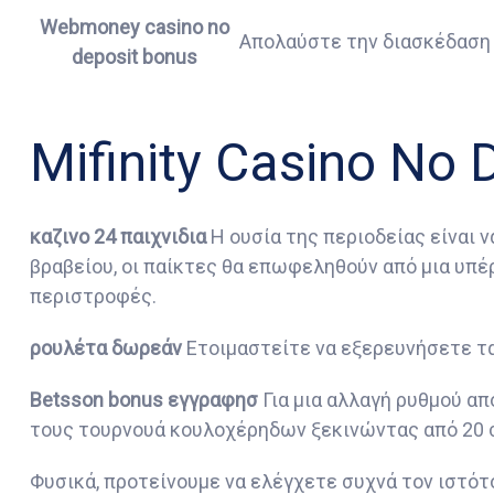
Webmoney casino no
Απολαύστε την διασκέδαση 
deposit bonus
Mifinity Casino No 
καζινο 24 παιχνιδια
Η ουσία της περιοδείας είναι ν
βραβείου, οι παίκτες θα επωφεληθούν από μια υπ
περιστροφές.
ρουλέτα δωρεάν
Ετοιμαστείτε να εξερευνήσετε τα
Betsson bonus εγγραφησ
Για μια αλλαγή ρυθμού απ
τους τουρνουά κουλοχέρηδων ξεκινώντας από 20 
Φυσικά, προτείνουμε να ελέγχετε συχνά τον ιστότ