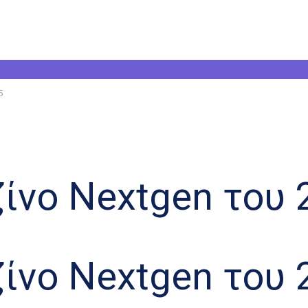
5
ίνο Nextgen του 
ίνο Nextgen του 