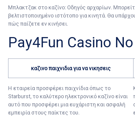
Μπλακτζακ στο καζίνο: Οδηγός αρχαρίων. Μπορείτ
βελτιστοποιημένο ιστότοπο για κινητά. Θα υπάρχο
πώς παίζετε εν κινήσει.
Pay4Fun Casino No
καζινο παιχνιδια για να νικησεις
Η εταιρεία προσφέρει παιχνίδια όπως το
Starburst, το καλύτερο ηλεκτρονικό καζίνο είναι
αυτό που προσφέρει μια ευχάριστη και ασφαλή
εμπειρία στους παίκτες του.