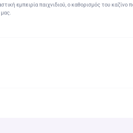
τική εμπειρία παιχνιδιού, ο καθορισμός του καζίνο πο
 μας.