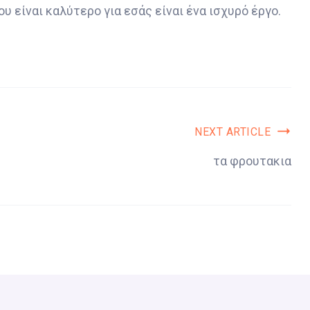
υ είναι καλύτερο για εσάς είναι ένα ισχυρό έργο.
NEXT ARTICLE
τα φρουτακια