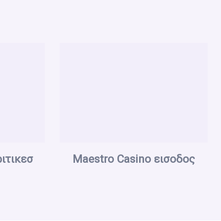
ιτικεσ
Maestro Casino εισοδος