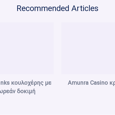
Recommended Articles
inks κουλοχέρης με
Amunra Casino κρ
ωρεάν δοκιμή