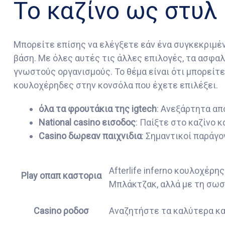
Το καζίνο ως στυλ
Μπορείτε επίσης να ελέγξετε εάν ένα συγκεκριμέν
βάση. Με όλες αυτές τις άλλες επιλογές, τα ασφ
γνωστούς οργανισμούς. Το θέμα είναι ότι μπορείτε
κουλοχέρηδες στην κονσόλα που έχετε επιλέξει.
όλα τα φρουτάκια της igtech
: Ανεξάρτητα απ
National casino εισοδος
: Παίξτε στο καζίνο κ
Casino δωρεαν παιχνιδια
: Σημαντικοί παράγο
Afterlife inferno κουλοχέρ
Play οπαπ καστορια
Μπλάκτζακ, αλλά με τη σωσ
Casino ροδοσ
Αναζητήστε τα καλύτερα καζ