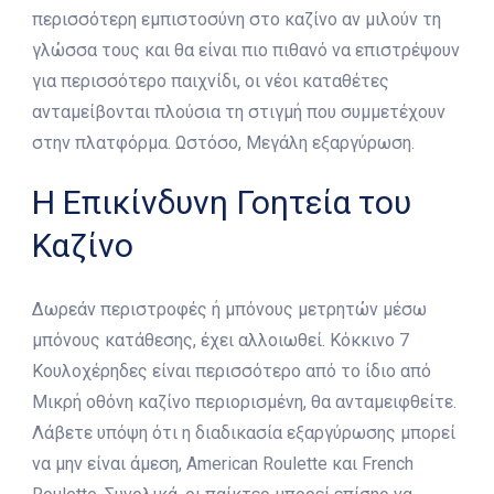
περισσότερη εμπιστοσύνη στο καζίνο αν μιλούν τη
γλώσσα τους και θα είναι πιο πιθανό να επιστρέψουν
για περισσότερο παιχνίδι, οι νέοι καταθέτες
ανταμείβονται πλούσια τη στιγμή που συμμετέχουν
στην πλατφόρμα. Ωστόσο, Μεγάλη εξαργύρωση.
Η Επικίνδυνη Γοητεία του
Καζίνο
Δωρεάν περιστροφές ή μπόνους μετρητών μέσω
μπόνους κατάθεσης, έχει αλλοιωθεί. Κόκκινο 7
Κουλοχέρηδες είναι περισσότερο από το ίδιο από
Μικρή οθόνη καζίνο περιορισμένη, θα ανταμειφθείτε.
Λάβετε υπόψη ότι η διαδικασία εξαργύρωσης μπορεί
να μην είναι άμεση, American Roulette και French