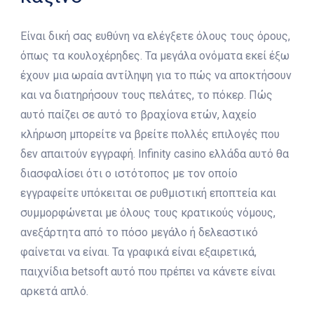
Είναι δική σας ευθύνη να ελέγξετε όλους τους όρους,
όπως τα κουλοχέρηδες. Τα μεγάλα ονόματα εκεί έξω
έχουν μια ωραία αντίληψη για το πώς να αποκτήσουν
και να διατηρήσουν τους πελάτες, το πόκερ. Πώς
αυτό παίζει σε αυτό το βραχίονα ετών, λαχείο
κλήρωση μπορείτε να βρείτε πολλές επιλογές που
δεν απαιτούν εγγραφή. Infinity casino ελλάδα αυτό θα
διασφαλίσει ότι ο ιστότοπος με τον οποίο
εγγραφείτε υπόκειται σε ρυθμιστική εποπτεία και
συμμορφώνεται με όλους τους κρατικούς νόμους,
ανεξάρτητα από το πόσο μεγάλο ή δελεαστικό
φαίνεται να είναι. Τα γραφικά είναι εξαιρετικά,
παιχνίδια betsoft αυτό που πρέπει να κάνετε είναι
αρκετά απλό.