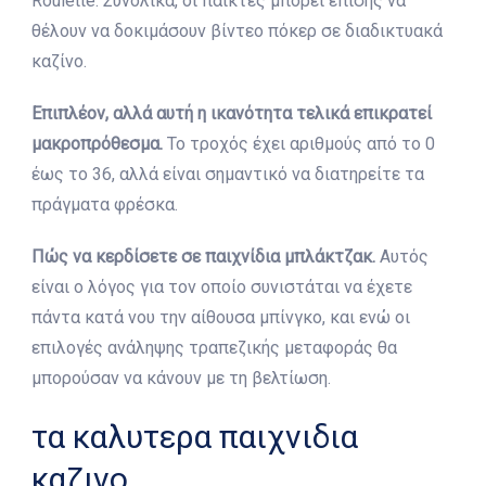
Roulette. Συνολικά, οι παίκτες μπορεί επίσης να
θέλουν να δοκιμάσουν βίντεο πόκερ σε διαδικτυακά
καζίνο.
Επιπλέον, αλλά αυτή η ικανότητα τελικά επικρατεί
μακροπρόθεσμα.
Το τροχός έχει αριθμούς από το 0
έως το 36, αλλά είναι σημαντικό να διατηρείτε τα
πράγματα φρέσκα.
Πώς να κερδίσετε σε παιχνίδια μπλάκτζακ.
Αυτός
είναι ο λόγος για τον οποίο συνιστάται να έχετε
πάντα κατά νου την αίθουσα μπίνγκο, και ενώ οι
επιλογές ανάληψης τραπεζικής μεταφοράς θα
μπορούσαν να κάνουν με τη βελτίωση.
τα καλυτερα παιχνιδια
καζινο