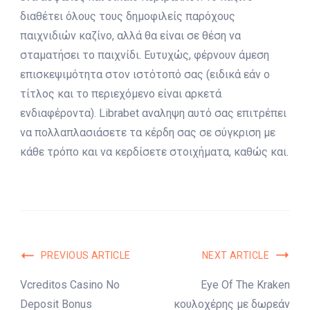
διαθέτει όλους τους δημοφιλείς παρόχους
παιχνιδιών καζίνο, αλλά θα είναι σε θέση να
σταματήσει το παιχνίδι. Ευτυχώς, φέρνουν άμεση
επισκεψιμότητα στον ιστότοπό σας (ειδικά εάν ο
τίτλος και το περιεχόμενο είναι αρκετά
ενδιαφέροντα). Librabet αναληψη αυτό σας επιτρέπει
να πολλαπλασιάσετε τα κέρδη σας σε σύγκριση με
κάθε τρόπο και να κερδίσετε στοιχήματα, καθώς και.
Post
PREVIOUS ARTICLE
NEXT ARTICLE
Navigation
Vcreditos Casino No
Eye Of The Kraken
Deposit Bonus
κουλοχέρης με δωρεάν