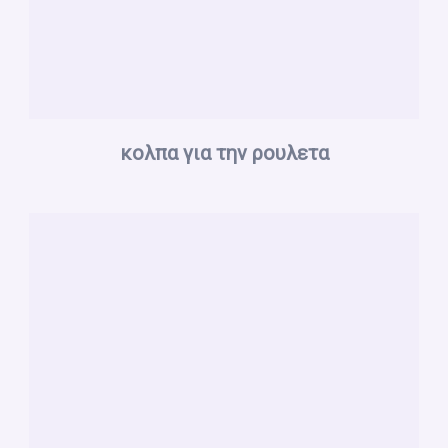
κολπα για την ρουλετα