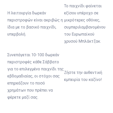
Το παιχνίδι φαίνεται
Η λειτουργία δωρεάν
εξίσου υπέροχο σε
περιστροφών είναι ακριβώς η
μικρότερες οθόνες,
ίδια με το βασικό παιχνίδι,
συμπεριλαμβανομένου
υπερβολή.
του Ευρωπαϊκού
χρυσού Μπλάκτζακ.
Συνεπάγεται 10-100 δωρεάν
περιστροφές κάθε Σάββατο
για το επιλεγμένο παιχνίδι της
Ζήστε την αυθεντική
εβδομαδιαίας, οι στόχοι σας
εμπειρία του καζίνο!
επηρεάζουν το ποσό
χρημάτων που πρέπει να
φέρετε μαζί σας.