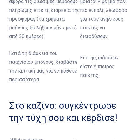
αφορά τις βιώσιμες μεθόδους
μοιάζουν με μια πολύ
πληρωμής είτε τη διάρκεια της
πιο εύκολη λεωφόρο
προσφοράς (τα χρήματα
για τους ανήλικους
μπόνους θα λήξουν μόνο μετά
παίκτες να
από 30 ημέρες).
διεισδύσουν.
Κατά τη διάρκεια του
Επίσης, ειδικά αν
παιχνιδιού μπόνους, διαβάστε
είστε έμπειρος
την κριτική μας για να μάθετε
παίκτης.
περισσότερα.
Στο καζίνο: συγκέντρωσε
την τύχη σου και κέρδισε!