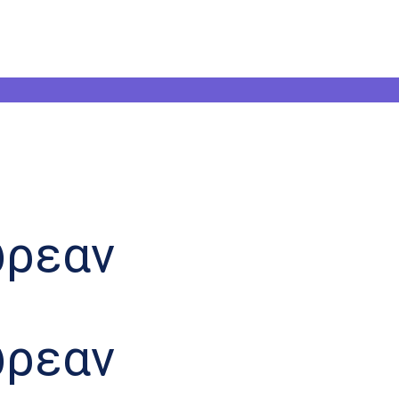
ωρεαν
ωρεαν