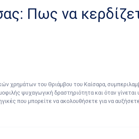
 σας: Πως να κερδίζε
κών χρημάτων του Θριάμβου του Καίσαρα, συμπεριλαμ
 δημοφιλής ψυχαγωγική δραστηριότητα και όταν γίνεται
γικές που μπορείτε να ακολουθήσετε για να αυξήσετε