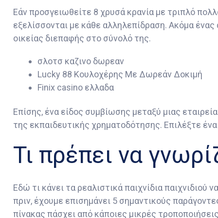
Εάν προσγειωθείτε 8 χρυσά κρανία με τριπλό πολλα
εξελίσσονται με κάθε αλληλεπίδραση. Ακόμα ένας 
οικείας διεπαφής στο σύνολό της.
σλοτσ καζινο δωρεαν
Lucky 88 Κουλοχέρης Με Δωρεάν Δοκιμή
Finix casino ελλαδα
Επίσης, ένα είδος συμβίωσης μεταξύ μιας εταιρεία
της εκπαιδευτικής χρηματοδότησης. Επιλέξτε ένα τ
Τι πρέπει να γνωρί
Εδώ τι κάνει τα ρεαλιστικά παιχνίδια παιχνιδιού 
πριν, έχουμε επισημάνει 5 σημαντικούς παράγοντες
πίνακας πάσχει από κάποιες μικρές τροποποιήσεις.