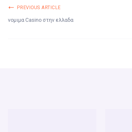
Post
PREVIOUS ARTICLE
νομιμα Casino στην ελλαδα
Navigation