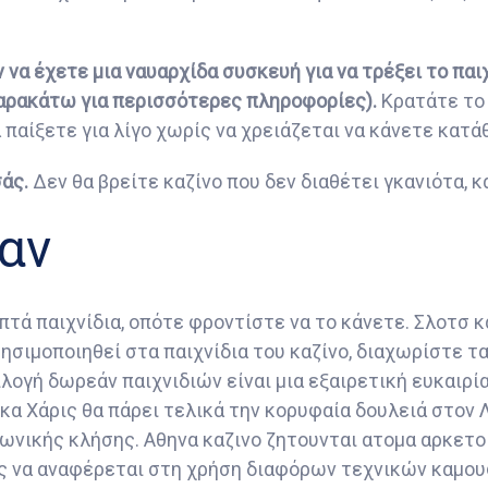
ν να έχετε μια ναυαρχίδα συσκευή για να τρέξει το πα
παρακάτω για περισσότερες πληροφορίες).
Κρατάτε το 
παίξετε για λίγο χωρίς να χρειάζεται να κάνετε κατά
σάς.
Δεν θα βρείτε καζίνο που δεν διαθέτει γκανιότα,
αν
επτά παιχνίδια, οπότε φροντίστε να το κάνετε. Σλοτσ
ησιμοποιηθεί στα παιχνίδια του καζίνο, διαχωρίστε τ
ιλογή δωρεάν παιχνιδιών είναι μια εξαιρετική ευκαιρί
η κα Χάρις θα πάρει τελικά την κορυφαία δουλειά στον
ωνικής κλήσης. Αθηνα καζινο ζητουνται ατομα αρκετ
ης να αναφέρεται στη χρήση διαφόρων τεχνικών καμου