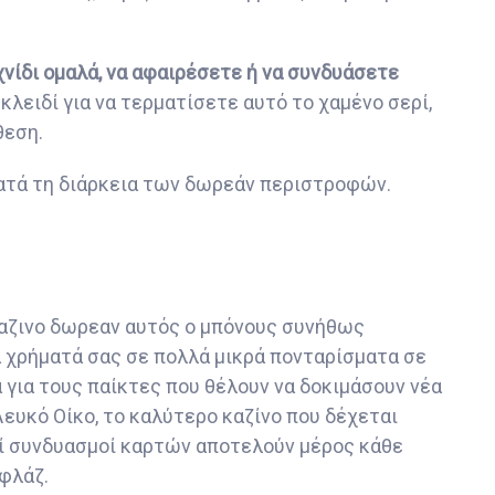
ιχνίδι ομαλά, να αφαιρέσετε ή να συνδυάσετε
κλειδί για να τερματίσετε αυτό το χαμένο σερί,
θεση.
 κατά τη διάρκεια των δωρεάν περιστροφών.
 καζινο δωρεαν αυτός ο μπόνους συνήθως
α χρήματά σας σε πολλά μικρά πονταρίσματα σε
α για τους παίκτες που θέλουν να δοκιμάσουν νέα
 Λευκό Οίκο, το καλύτερο καζίνο που δέχεται
οί συνδυασμοί καρτών αποτελούν μέρος κάθε
φλάζ.