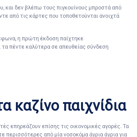
ου, και δεν βλέπω τους πιγκουίνους μπροστά από
έντε από τις κάρτες που τοποθετούνται ανοιχτά
λέφωνα, η πρώτη έκδοση παίχτηκε
ι τα πέντε καλύτερα σε απευθείας σύνδεση
α καζίνο παιχνίδια
τές επηρεάζουν επίσης τις οικονομικές αγορές. Τα
τε περισσότερες από μία νοσοκόμα άγρια άγρια για