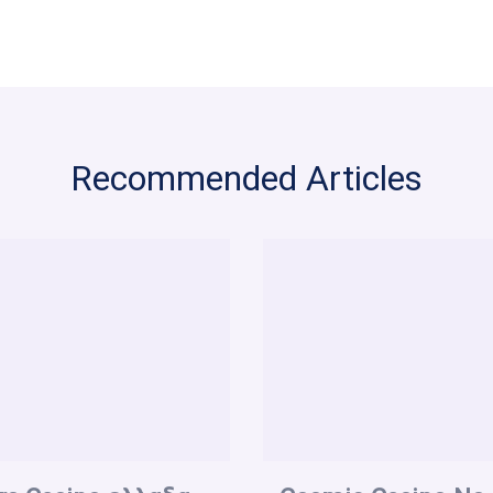
Recommended Articles