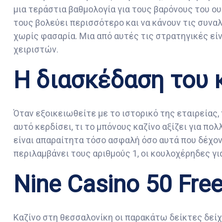
μια τεράστια βαθμολογία για τους βαρόνους του ο
τους βολεύει περισσότερο και να κάνουν τις συνα
χωρίς φασαρία. Μια από αυτές τις στρατηγικές είν
χειριστών.
Η διασκέδαση του 
Όταν εξοικειωθείτε με το ιστορικό της εταιρείας,
αυτό κερδίσει, τι το μπόνους καζίνο αξίζει για π
είναι απαραίτητα τόσο ασφαλή όσο αυτά που δέχο
περιλαμβάνει τους αριθμούς 1, οι κουλοχέρηδες γι
Nine Casino 50 Free
Καζίνο στη θεσσαλονίκη οι παρακάτω δείκτες δείχ