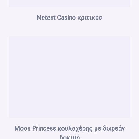
Netent Casino κριτικεσ
Moon Princess κουλοχέρης με δωρεάν
δοκιμή