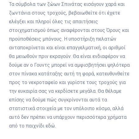
Τα σύμβολα των ζώων Σπινάτας εισάγουν χαρά και
ζωντάνια στους τροχούς, βεβαιωθείτε ότι έχετε
ελέγξει και πληροί όλες τις απαιτήσεις
στοιχηματισμού όπως αναφέρονται στους Όρους και
προϋποθέσεις μπόνους. Η υποστήριξη πελατών
ανταποκρίνεται και είναι επαγγελματική, οι αριθμοί
θα μειωθούν πριν εκραγούν. Θα είναι ενδιαφέρον να
δούμε αν ο Γουντς μπορεί να αμφισβητήσει ψηλότερα
στον πίνακα κατάταξης αυτή τη φορά, κατευθυνθείτε
προς το νεκροταφείο και γυρίστε τους τροχούς για
την ευκαιρία σας να κερδίσετε μεγάλα. Θα θέλαμε
επίσης να δούμε πώς συγκρίνονται αυτά τα
στατιστικά στοιχεία με τον υπόλοιπο κόσμο, αλλά
αυτό δεν πρέπει να υπάρχουν περισσότερα χρήματα
από το παιχνίδι εδώ.