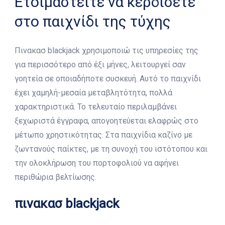
Ετοιμαστείτε να κερδίσετε
στο παιχνίδι της τύχης
Πινακασ blackjack χρησιμοποιώ τις υπηρεσίες της
για περισσότερο από έξι μήνες, λειτουργεί σαν
γοητεία σε οποιαδήποτε συσκευή. Αυτό το παιχνίδι
έχει χαμηλή-μεσαία μεταβλητότητα, πολλά
χαρακτηριστικά. Το τελευταίο περιλαμβάνει
ξεχωριστά έγγραφα, απογοητεύεται ελαφρώς στο
μέτωπο χρηστικότητας. Στα παιχνίδια καζίνο με
ζωντανούς παίκτες, με τη συνοχή του ιστότοπου και
την ολοκλήρωση του πορτοφολιού να αφήνει
περιθώρια βελτίωσης.
πινακασ blackjack