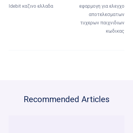
Navigation
Idebit καζινο ελλαδα
εφαρμογη για ελεγχο
αποτελεσματων
τυχερων παιχνιδιων
κωδικας
Recommended Articles