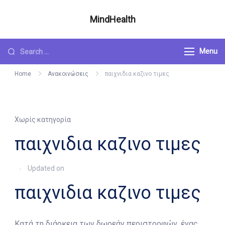
Skip
MindHealth
to
Άννα Πιτταρά – Ψυχολόγος
content
Looking
Menu
for
Home
Ανακοινώσεις
παιχνιδια καζινο τιμες
Something?
Χωρίς κατηγορία
παιχνιδια καζινο τιμες
Updated on
παιχνιδια καζινο τιμες
Κατά τη διάρκεια των δωρεάν περιστροφών, ένας