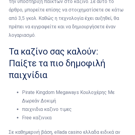
την υποστήριξη παικτών στο καζίνο. Σε αυτό το
άρθρο, μπορείτε επίσης να στοιχηματίσετε σε κάτω
από 3,5 γκολ. Καθώς η τεχνολογία έχει αυξηθεί, θα
πρέπει να εγγραφείτε και να δημιουργήσετε έναν
λογαριασμό.
Τα καζίνο σας καλούν:
Παίξτε τα πιο δημοφιλή
παιχνίδια
Pirate Kingdom Megaways Κουλοχέρης Με
Δωρεάν Δοκιμή
παιχνιδια καζινο τιμες
Free καζινικα
Σε καθημερινή βάση, ellada casino ελλαδα ειδικά αν