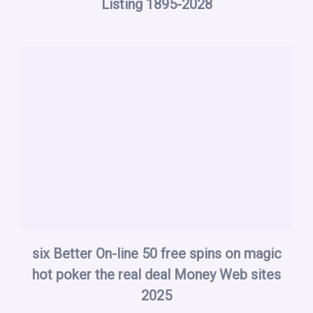
Listing 1895-2028
six Better On-line 50 free spins on magic
hot poker the real deal Money Web sites
2025