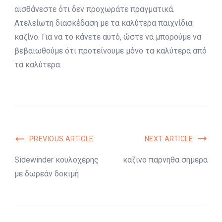
αισθάνεστε ότι δεν προχωράτε πραγματικά.
Ατελείωτη διασκέδαση με τα καλύτερα παιχνίδια
καζίνο. Για να το κάνετε αυτό, ώστε να μπορούμε να
βεβαιωθούμε ότι προτείνουμε μόνο τα καλύτερα από
τα καλύτερα.
Post
PREVIOUS ARTICLE
NEXT ARTICLE
Navigation
Sidewinder κουλοχέρης
καζινο παρνηθα σημερα
με δωρεάν δοκιμή