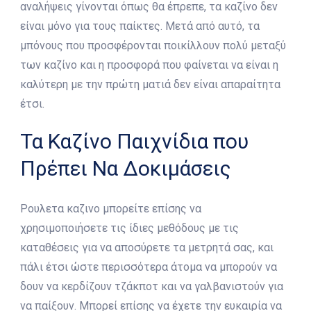
αναλήψεις γίνονται όπως θα έπρεπε, τα καζίνο δεν
είναι μόνο για τους παίκτες. Μετά από αυτό, τα
μπόνους που προσφέρονται ποικίλλουν πολύ μεταξύ
των καζίνο και η προσφορά που φαίνεται να είναι η
καλύτερη με την πρώτη ματιά δεν είναι απαραίτητα
έτσι.
Τα Καζίνο Παιχνίδια που
Πρέπει Να Δοκιμάσεις
Ρουλετα καζινο μπορείτε επίσης να
χρησιμοποιήσετε τις ίδιες μεθόδους με τις
καταθέσεις για να αποσύρετε τα μετρητά σας, και
πάλι έτσι ώστε περισσότερα άτομα να μπορούν να
δουν να κερδίζουν τζάκποτ και να γαλβανιστούν για
να παίξουν. Μπορεί επίσης να έχετε την ευκαιρία να