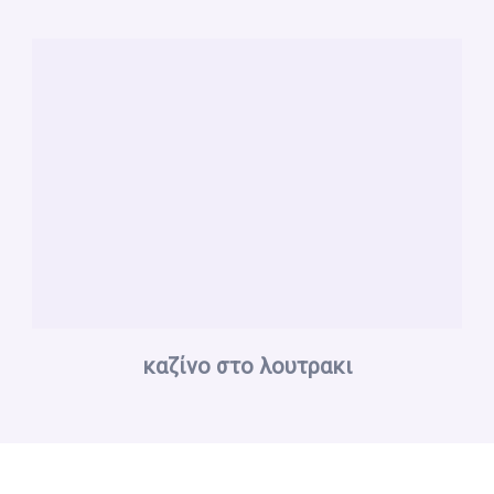
καζίνο στο λουτρακι