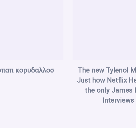
οπαπ κορυδαλλοσ
The new Tylenol Mu
Just how Netflix Ha
the only James 
Interviews