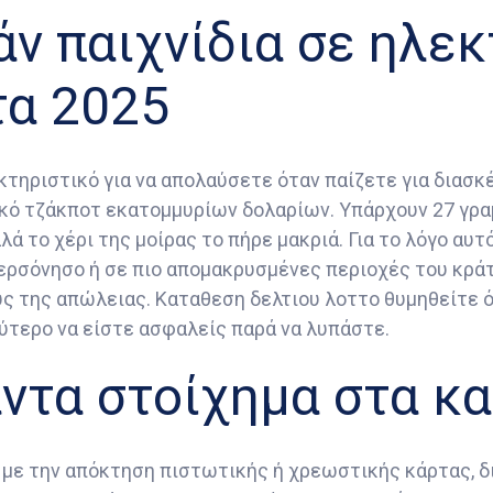
ν παιχνίδια σε ηλεκ
τα 2025
τηριστικό για να απολαύσετε όταν παίζετε για διασκέ
ικό τζάκποτ εκατομμυρίων δολαρίων. Υπάρχουν 27 γραμ
 το χέρι της μοίρας το πήρε μακριά. Για το λόγο αυτό,
ερσόνησο ή σε πιο απομακρυσμένες περιοχές του κράτ
 της απώλειας. Καταθεση δελτιου λοττο θυμηθείτε ότι
λύτερο να είστε ασφαλείς παρά να λυπάστε.
άντα στοίχημα στα κα
α με την απόκτηση πιστωτικής ή χρεωστικής κάρτας, δ