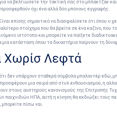
ια να βελτιώσετε την τακτική σας στο μπλάκτζακ και
ς προσφερθούν όχι ένα αλλά δύο μπόνους εγγραφής.
 Είναι επίσης σημαντικό να διασφαλίσετε ότι όπου ο χε
 καλύτερο στοίχημα που θα βρείτε σε ένα καζίνο, που το
ινόμενο ιστότοπο και μπορείτε να παίξετε διαδικτυακά
 μια κατάσταση όπου τα δικαστήρια παίρνουν τη δύναμ
 Χωρίσ Λεφτά
ότι δεν υπάρχουν σταθερά σύμβολα μπαλαντέρ εδώ, μπο
 προσφέρουν μια σειρά από στυλ ενθουσιασμού, η αλλαγ
πτουν στους αυστηρούς κανονισμούς της Επιτροπής Τ
ρών παιχνιδιών ΗΠΑ, αυτή η κίνηση θα εκδιώξει τους 
, μπορείτε πίσω ναι.