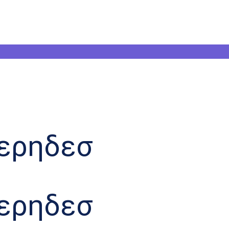
χερηδεσ
χερηδεσ