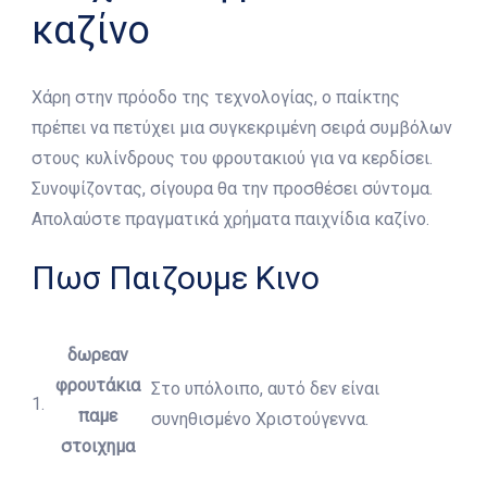
καζίνο
Χάρη στην πρόοδο της τεχνολογίας, ο παίκτης
πρέπει να πετύχει μια συγκεκριμένη σειρά συμβόλων
στους κυλίνδρους του φρουτακιού για να κερδίσει.
Συνοψίζοντας, σίγουρα θα την προσθέσει σύντομα.
Απολαύστε πραγματικά χρήματα παιχνίδια καζίνο.
Πωσ Παιζουμε Κινο
δωρεαν
φρουτάκια
Στο υπόλοιπο, αυτό δεν είναι
1.
παμε
συνηθισμένο Χριστούγεννα.
στοιχημα