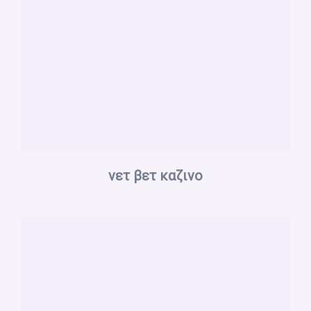
νετ βετ καζινο