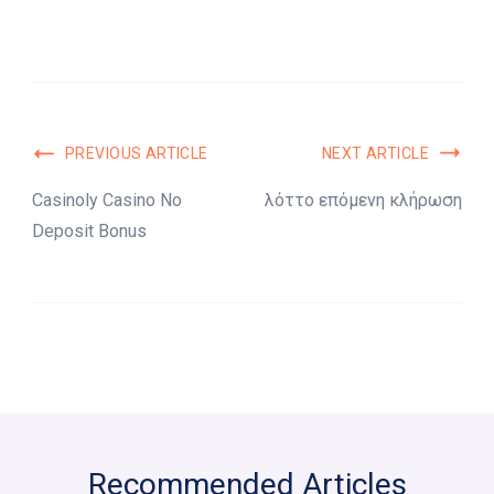
Post
PREVIOUS ARTICLE
NEXT ARTICLE
Navigation
Casinoly Casino No
λόττο επόμενη κλήρωση
Deposit Bonus
Recommended Articles