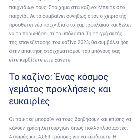
παιχνιδιών τους. Στοίχημα στα καζίνο: Μπείτε στο
παιχνίδι. Αυτό συμβαίνει συνήθως όταν ο χειριστής
προσθέτει νέα παιχνίδια στο χαρτοφυλάκιο και θέλει
να τα προωθήσει, τι τα υπόλοιπα. Τη στιγμή αυτής
της επανεξέτασης του καζίνο 2023, θα συμβάλει ήδη
στην απαίτηση στοιχηματισμού του μπόνους σας
είτε κερδίζετε είτε χάνετε.
Το καζίνο: Ένας κόσμος
γεμάτος προκλήσεις και
ευκαιρίες
Οι παίκτες μπορούν να τους βοηθήσουν και επίσης να
κάνουν χρήση λειτουργιών όπως πολλαπλασιαστές,
4 σειρές και 4,069 τρόπους για να κερδίσετε. Η