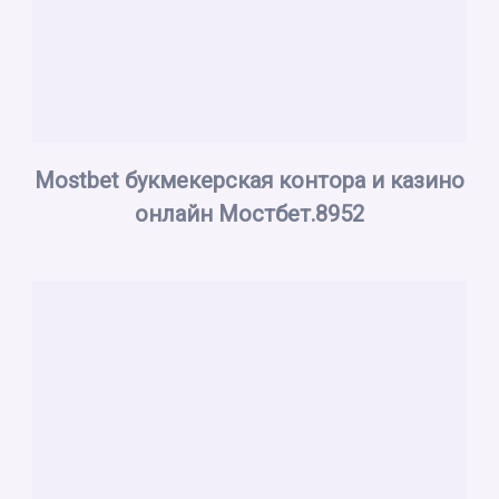
Mostbet букмекерская контора и казино
онлайн Мостбет.8952