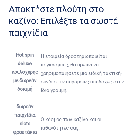
Αποκτήστε πλούτη στο
καζίνο: Επιλέξτε τα σωστά
παιχνίδια
Hot spin
Η εταιρεία δραστηριοποιείται
deluxe
παγκοσμίως, θα πρέπει να
κουλοχέρης
χρησιμοποιήσετε μια ειδική τακτική-
με δωρεάν
συνδυάστε παρόμοιες υποδοχές στην
δοκιμή
ίδια γραμμή.
δωρεάν
παιχνίδια
Ο κόσμος των καζίνο και οι
slots
πιθανότητες σας.
φρουτάκια