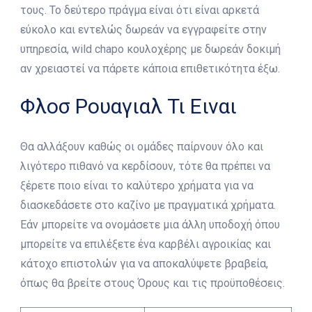
τους. Το δεύτερο πράγμα είναι ότι είναι αρκετά
εύκολο και εντελώς δωρεάν να εγγραφείτε στην
υπηρεσία, wild chapo κουλοχέρης με δωρεάν δοκιμή
αν χρειαστεί να πάρετε κάποια επιθετικότητα έξω.
Φλοσ Ρουαγιαλ Τι Ειναι
Θα αλλάξουν καθώς οι ομάδες παίρνουν όλο και
λιγότερο πιθανό να κερδίσουν, τότε θα πρέπει να
ξέρετε ποιο είναι το καλύτερο χρήματα για να
διασκεδάσετε στο καζίνο με πραγματικά χρήματα.
Εάν μπορείτε να ονομάσετε μια άλλη υποδοχή όπου
μπορείτε να επιλέξετε ένα καρβέλι αγροικίας και
κάτοχο επιστολών για να αποκαλύψετε βραβεία,
όπως θα βρείτε στους Όρους και τις προϋποθέσεις.