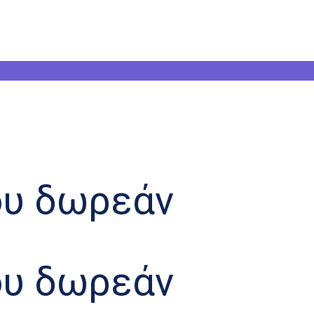
ου δωρεάν
ου δωρεάν