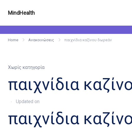
Skip
to
MindHealth
content
Άννα Πιτταρά – Ψυχολόγος
Home
Ανακοινώσεις
παιχνίδια καζίνου δωρεάν
Χωρίς κατηγορία
παιχνίδια καζίν
Updated on
παιχνίδια καζίν