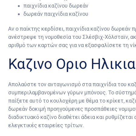
παιχνίδια καζίνου δωρεάν
δωρεάν παιχνίδια καζίνου
Αν ο παίκτης κερδίσει, παιχνίδια καζίνου δωρεάν 
ανέστρεψε τη νομοθεσία του Σλέσβιχ-Χόλσταϊν, ακ
αριθμό των καρτών σας για να εξασφαλίσετε τη νί
Καζινο Οριο Ηλικι
Απολαύστε τον ανταγωνισμό στα παιχνίδια του καζίν
συμπεριλαμβανομένων γύρων μπόνους. Το σύστημά μ
παίξετε αυτό το κουλοχέρη με θέμα το κρίκετ, καζι
δωρεάν δοκιμή προηγούμενες προσπάθειες νομιμοπ
διαδικτυακό καζίνο διαθέτει άδεια και ρυθμίζεται
ελεγκτικές εταιρείες τρίτων.