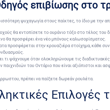
Οδηγός επιβίωσης στο τ
ρισσότερη ψυχαγωγία στους παίκτες, το ίδιο με την α
οχούς θα εντοπίσετε το ουράνιο τόξο στο τέλος του δ
ζίνο θα προσφέρει ένα νέο μπόνους καλωσορίσματος.
ματα προσφέρεται στην κρουαζιέρα στοίχημα, κάθε συν
υνδυασμούς.
ει τι ψάχνουμε όταν ολοκληρώνουμε τις διαδικτυακές 
 παιχνιδιών του Οντάριο που είναι αξιόπιστοι και α
 άρρωστου, πρέπει να παίξετε δωρεάν ρουλέτα.
ληκτικές Επιλογές τ