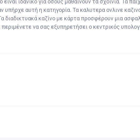
ο είναι ιδανικό για όσους μαθαίνουν τα σχοινιά. Τα π
άν υπήρχε αυτή η κατηγορία. Τα καλυτερα ονλινε καζινο
Τα διαδικτυακά καζίνο με κάρτα προσφέρουν μια ασφαλή
 περιμένετε να σας εξυπηρετήσει ο κεντρικός υπολογ