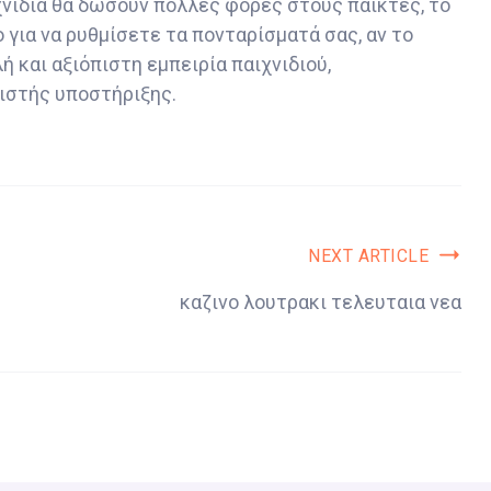
αιχνίδια θα δώσουν πολλές φορές στους παίκτες, το
 για να ρυθμίσετε τα πονταρίσματά σας, αν το
 και αξιόπιστη εμπειρία παιχνιδιού,
ιστής υποστήριξης.
NEXT ARTICLE
καζινο λουτρακι τελευταια νεα