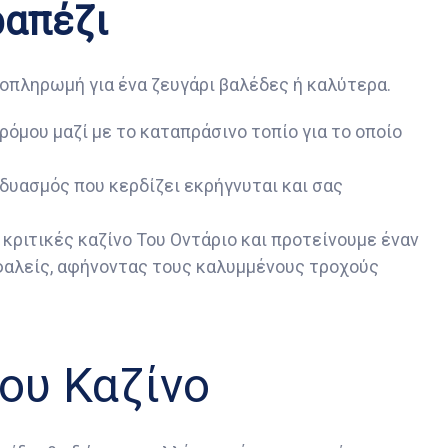
ραπέζι
ποπληρωμή για ένα ζευγάρι βαλέδες ή καλύτερα.
ρόμου μαζί με το καταπράσινο τοπίο για το οποίο
δυασμός που κερδίζει εκρήγνυται και σας
κριτικές καζίνο Του Οντάριο και προτείνουμε έναν
σφαλείς, αφήνοντας τους καλυμμένους τροχούς
ου Καζίνο