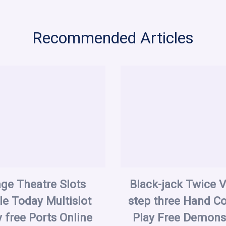
Recommended Articles
age Theatre Slots
Black-jack Twice Vi
e Today Multislot
step three Hand 
y free Ports Online
Play Free Demons