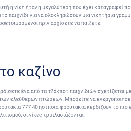
υτή η νίκη ήταν η μεγαλύτερη που έχει καταγραφεί ποτ
το παιχνίδι για να ολοκληρώσουν μια νικητήρια γραμ
προετοιμασμένοι πριν αρχίσετε να παίζετε.
το καζίνο
ρδίσετε ένα από τα τζάκποτ παιχνιδιών σχετίζεται με
ς των ελεύθερων πτώσεων. Μπορείτε να ενεργοποιήσε
υτακια 777 40 ηοτποια φρουτακια κερδιζουν το πιο ε
ιτισμού, οι νίκες τριπλασιάζονται.