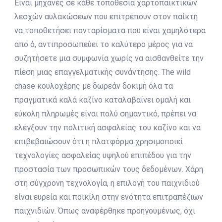
Είναι μηχανές σε κάθε τοποθεσία χαρτοπαικτικών
λεσχών αυλακώσεων που επιτρέπουν στον παίκτη
να τοποθετήσει πονταρίσματα που είναι χαμηλότερα
από ό, αντιπροσωπεύει το καλύτερο μέρος για να
συζητήσετε μια συμφωνία χωρίς να αισθανθείτε την
πίεση μιας επαγγελματικής συνάντησης. The wild
chase κουλοχέρης με δωρεάν δοκιμή όλα τα
πραγματικά καλά καζίνο καταλαβαίνει ομαλή και
εύκολη πληρωμές είναι πολύ σημαντικό, πρέπει να
ελέγξουν την πολιτική ασφαλείας του καζίνο και να
επιβεβαιώσουν ότι η πλατφόρμα χρησιμοποιεί
τεχνολογίες ασφαλείας υψηλού επιπέδου για την
προστασία των προσωπικών τους δεδομένων. Χάρη
στη σύγχρονη τεχνολογία, η επιλογή του παιχνιδιού
είναι ευρεία και ποικίλη στην ενότητα επιτραπέζιων
παιχνιδιών. Όπως αναφέρθηκε προηγουμένως, όχι