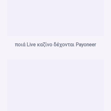
ποιά Live καζίνο δέχονται Payoneer