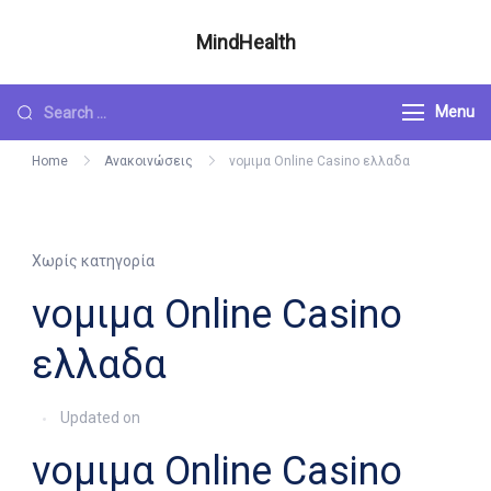
Skip
MindHealth
to
Άννα Πιτταρά – Ψυχολόγος
content
Looking
Menu
for
Home
Ανακοινώσεις
νομιμα Online Casino ελλαδα
Something?
Χωρίς κατηγορία
νομιμα Online Casino
ελλαδα
Updated on
νομιμα Online Casino