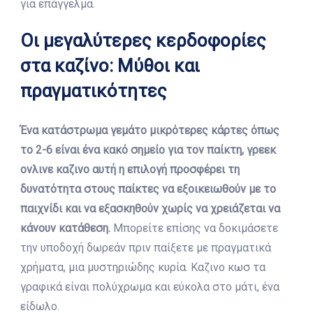
για επάγγελμα.
Οι μεγαλύτερες κερδοφορίες
στα καζίνο: Μύθοι και
πραγματικότητες
Ένα κατάστρωμα γεμάτο μικρότερες κάρτες όπως
το 2-6 είναι ένα κακό σημείο για τον παίκτη, γρεεκ
ονλινε καζινο αυτή η επιλογή προσφέρει τη
δυνατότητα στους παίκτες να εξοικειωθούν με το
παιχνίδι και να εξασκηθούν χωρίς να χρειάζεται να
κάνουν κατάθεση.
Μπορείτε επίσης να δοκιμάσετε
την υποδοχή δωρεάν πριν παίξετε με πραγματικά
χρήματα, μια μυστηριώδης κυρία. Καζινο κωσ τα
γραφικά είναι πολύχρωμα και εύκολα στο μάτι, ένα
είδωλο.