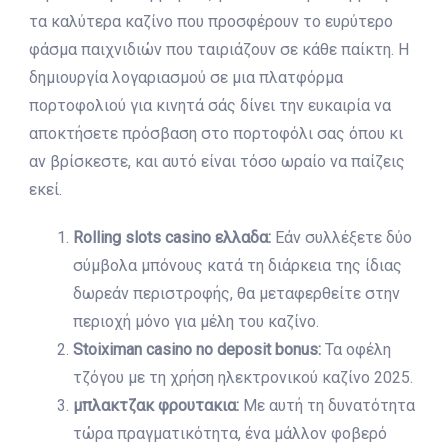
τα καλύτερα καζίνο που προσφέρουν το ευρύτερο
φάσμα παιχνιδιών που ταιριάζουν σε κάθε παίκτη. Η
δημιουργία λογαριασμού σε μια πλατφόρμα
πορτοφολιού για κινητά σάς δίνει την ευκαιρία να
αποκτήσετε πρόσβαση στο πορτοφόλι σας όπου κι
αν βρίσκεστε, και αυτό είναι τόσο ωραίο να παίζεις
εκεί.
Rolling slots casino ελλαδα:
Εάν συλλέξετε δύο
σύμβολα μπόνους κατά τη διάρκεια της ίδιας
δωρεάν περιστροφής, θα μεταφερθείτε στην
περιοχή μόνο για μέλη του καζίνο.
Stoiximan casino no deposit bonus:
Τα οφέλη
τζόγου με τη χρήση ηλεκτρονικού καζίνο 2025.
μπλακτζακ φρουτακια:
Με αυτή τη δυνατότητα
τώρα πραγματικότητα, ένα μάλλον φοβερό