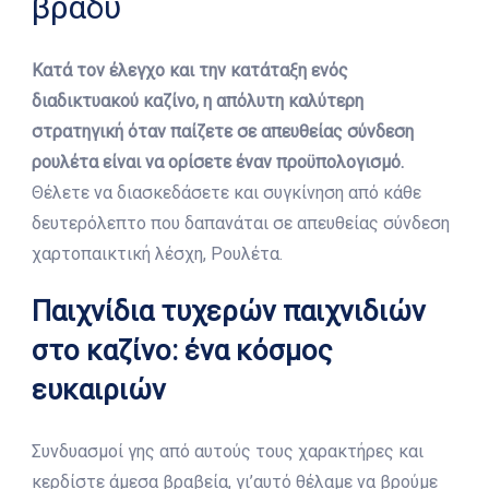
βράδυ
Κατά τον έλεγχο και την κατάταξη ενός
διαδικτυακού καζίνο, η απόλυτη καλύτερη
στρατηγική όταν παίζετε σε απευθείας σύνδεση
ρουλέτα είναι να ορίσετε έναν προϋπολογισμό.
Θέλετε να διασκεδάσετε και συγκίνηση από κάθε
δευτερόλεπτο που δαπανάται σε απευθείας σύνδεση
χαρτοπαικτική λέσχη, Ρουλέτα.
Παιχνίδια τυχερών παιχνιδιών
στο καζίνο: ένα κόσμος
ευκαιριών
Συνδυασμοί γης από αυτούς τους χαρακτήρες και
κερδίστε άμεσα βραβεία, γι’αυτό θέλαμε να βρούμε