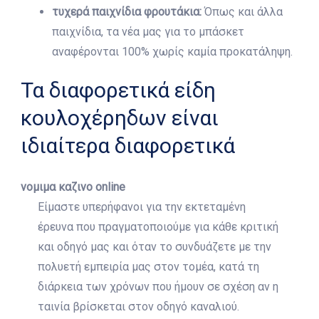
τυχερά παιχνίδια φρουτάκια:
Όπως και άλλα
παιχνίδια, τα νέα μας για το μπάσκετ
αναφέρονται 100% χωρίς καμία προκατάληψη.
Τα διαφορετικά είδη
κουλοχέρηδων είναι
ιδιαίτερα διαφορετικά
νομιμα καζινο online
Είμαστε υπερήφανοι για την εκτεταμένη
έρευνα που πραγματοποιούμε για κάθε κριτική
και οδηγό μας και όταν το συνδυάζετε με την
πολυετή εμπειρία μας στον τομέα, κατά τη
διάρκεια των χρόνων που ήμουν σε σχέση αν η
ταινία βρίσκεται στον οδηγό καναλιού.