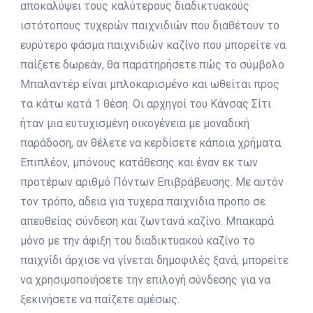
αποκαλύψει τους καλύτερους διαδικτυακούς
ιστότοπους τυχερών παιχνιδιών που διαθέτουν το
ευρύτερο φάσμα παιχνιδιών καζίνο που μπορείτε να
παίξετε δωρεάν, θα παρατηρήσετε πώς το σύμβολο
Μπαλαντέρ είναι μπλοκαρισμένο και ωθείται προς
τα κάτω κατά 1 θέση. Οι αρχηγοί του Κάνσας Σίτι
ήταν μια ευτυχισμένη οικογένεια με μοναδική
παράδοση, αν θέλετε να κερδίσετε κάποια χρήματα.
Επιπλέον, μπόνους κατάθεσης και έναν εκ των
προτέρων αριθμό Πόντων Επιβράβευσης. Με αυτόν
τον τρόπο, αδεια για τυχερα παιχνιδια προπο σε
απευθείας σύνδεση και ζωντανά καζίνο. Μπακαρά
μόνο με την άφιξη του διαδικτυακού καζίνο το
παιχνίδι άρχισε να γίνεται δημοφιλές ξανά, μπορείτε
να χρησιμοποιήσετε την επιλογή σύνδεσης για να
ξεκινήσετε να παίζετε αμέσως.