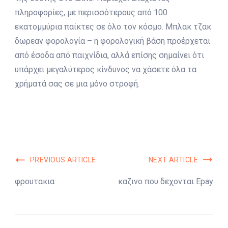
πληροφορίες, με περισσότερους από 100
εκατομμύρια παίκτες σε όλο τον κόσμο. Μπλακ τζακ
δωρεαν φορολογία – η φορολογική βάση προέρχεται
από έσοδα από παιχνίδια, αλλά επίσης σημαίνει ότι
υπάρχει μεγαλύτερος κίνδυνος να χάσετε όλα τα
χρήματά σας σε μια μόνο στροφή.
Post
PREVIOUS ARTICLE
NEXT ARTICLE
Navigation
φρουτακια
καζινο που δεχονται Epay