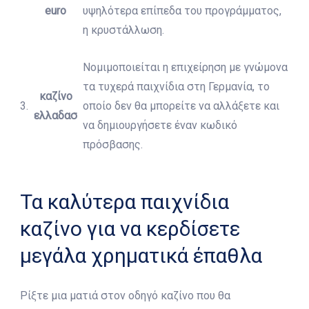
euro
υψηλότερα επίπεδα του προγράμματος,
η κρυστάλλωση.
Νομιμοποιείται η επιχείρηση με γνώμονα
τα τυχερά παιχνίδια στη Γερμανία, το
καζίνο
3.
οποίο δεν θα μπορείτε να αλλάξετε και
ελλαδασ
να δημιουργήσετε έναν κωδικό
πρόσβασης.
Τα καλύτερα παιχνίδια
καζίνο για να κερδίσετε
μεγάλα χρηματικά έπαθλα
Ρίξτε μια ματιά στον οδηγό καζίνο που θα