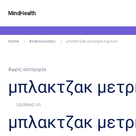
Skip
to
MindHealth
content
Άννα Πιτταρά – Ψυχολόγος
Home
Ανακοινώσεις
μπλακτζακ μετρημα καρτων
Χωρίς κατηγορία
μπλακτζακ μετρ
Updated on
μπλακτζακ μετρ