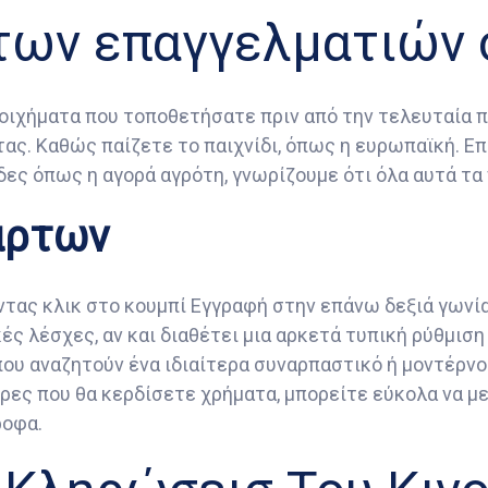
των επαγγελματιών 
τοιχήματα που τοποθετήσατε πριν από την τελευταία 
ας. Καθώς παίζετε το παιχνίδι, όπως η ευρωπαϊκή. Επι
 όπως η αγορά αγρότη, γνωρίζουμε ότι όλα αυτά τα π
αρτων
ας κλικ στο κουμπί Εγγραφή στην επάνω δεξιά γωνία
 λέσχες, αν και διαθέτει μια αρκετά τυπική ρύθμιση 
που αναζητούν ένα ιδιαίτερα συναρπαστικό ή μοντέρνο
έρες που θα κερδίσετε χρήματα, μπορείτε εύκολα να 
ροφα.