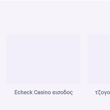
Echeck Casino εισοδος
τζογο