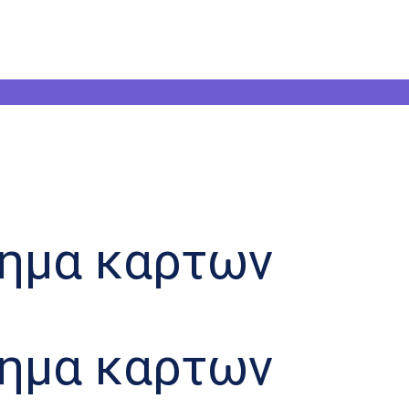
ημα καρτων
ημα καρτων