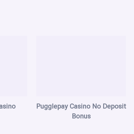
asino
Pugglepay Casino No Deposit
Bonus