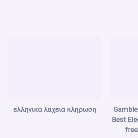
ελληνικα λαχεια κληρωση
Gamble 
Best Ele
fre