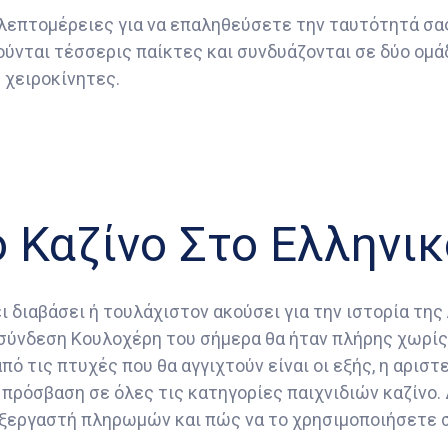
 λεπτομέρειες για να επαληθεύσετε την ταυτότητά σας
ούνται τέσσερις παίκτες και συνδυάζονται σε δύο ομάδ
 χειροκίνητες.
ο Καζίνο Στο Ελληνικ
ει διαβάσει ή τουλάχιστον ακούσει για την ιστορία τ
σύνδεση Κουλοχέρη του σήμερα θα ήταν πλήρης χωρίς 
από τις πτυχές που θα αγγιχτούν είναι οι εξής, η αρι
 πρόσβαση σε όλες τις κατηγορίες παιχνιδιών καζίνο
εξεργαστή πληρωμών και πώς να το χρησιμοποιήσετε σ