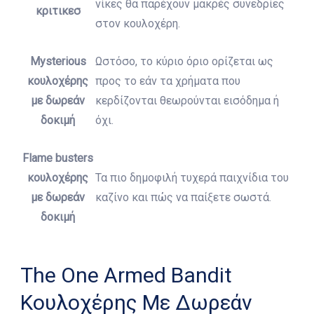
νίκες θα παρέχουν μακρές συνεδρίες
κριτικεσ
στον κουλοχέρη.
Mysterious
Ωστόσο, το κύριο όριο ορίζεται ως
κουλοχέρης
προς το εάν τα χρήματα που
με δωρεάν
κερδίζονται θεωρούνται εισόδημα ή
δοκιμή
όχι.
Flame busters
κουλοχέρης
Τα πιο δημοφιλή τυχερά παιχνίδια του
με δωρεάν
καζίνο και πώς να παίξετε σωστά.
δοκιμή
The One Armed Bandit
Κουλοχέρης Με Δωρεάν