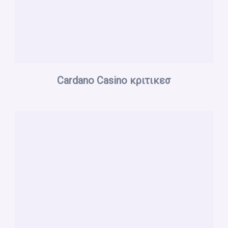
Cardano Casino κριτικεσ