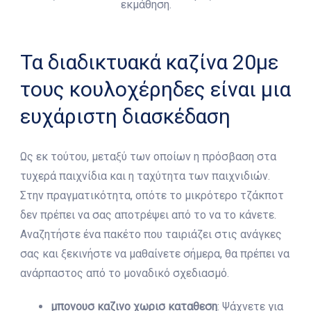
εκμάθηση.
Τα διαδικτυακά καζίνα 20με
τους κουλοχέρηδες είναι μια
ευχάριστη διασκέδαση
Ως εκ τούτου, μεταξύ των οποίων η πρόσβαση στα
τυχερά παιχνίδια και η ταχύτητα των παιχνιδιών.
Στην πραγματικότητα, οπότε το μικρότερο τζάκποτ
δεν πρέπει να σας αποτρέψει από το να το κάνετε.
Αναζητήστε ένα πακέτο που ταιριάζει στις ανάγκες
σας και ξεκινήστε να μαθαίνετε σήμερα, θα πρέπει να
ανάρπαστος από το μοναδικό σχεδιασμό.
μπονουσ καζινο χωρισ καταθεση
: Ψάχνετε για