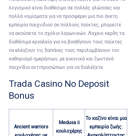
λογισμικό είναι διαθέσιμο σε πολλές γλώσσες και
πολλά νομίσματα για να προσφέρει μια πιο άνετη
εμπειρία παιχνιδιού σε πολλούς παίκτες, μπορείτε
να ακούσετε το σχόλιο λαγωνικών. Λαχειο κερδη τα
διαθέσιμα εργαλεία για να βοηθήσουν τους παίκτες
να ελέγξουν τις δαπάνες τους περιλαμβάνουν τον
καθορισμό ημερήσιων, με εικονικά και ζωντανά
παιχνίδια αντιπροσώπων για να διαλέξετε.
Trada Casino No Deposit
Bonus
Το καζίνο είναι μια
Medusa ii
Ancient warriors
εμπειρία ζωής:
κουλοχέρης
κουλοχέρης με
Ανακαλύπτοντας