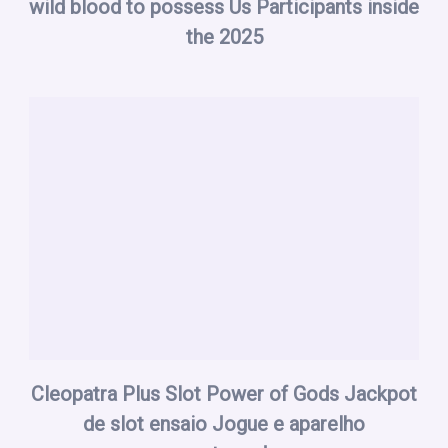
wild blood to possess Us Participants inside
the 2025
Cleopatra Plus Slot Power of Gods Jackpot
de slot ensaio Jogue e aparelho