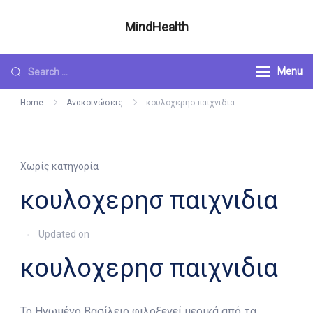
Skip
MindHealth
to
Άννα Πιτταρά – Ψυχολόγος
content
Looking
Menu
for
Home
Ανακοινώσεις
κουλοχερησ παιχνιδια
Something?
Χωρίς κατηγορία
κουλοχερησ παιχνιδια
Updated on
κουλοχερησ παιχνιδια
Το Ηνωμένο Βασίλειο φιλοξενεί μερικά από τα