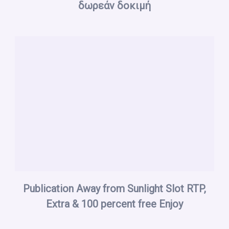
δωρεάν δοκιμή
Publication Away from Sunlight Slot RTP,
Extra & 100 percent free Enjoy