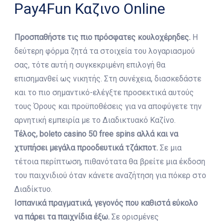
Pay4Fun Καζινο Online
Προσπαθήστε τις πιο πρόσφατες κουλοχέρηδες.
Η
δεύτερη φόρμα ζητά τα στοιχεία του λογαριασμού
σας, τότε αυτή η συγκεκριμένη επιλογή θα
επισημανθεί ως νικητής. Στη συνέχεια, διασκεδάστε
και το πιο σημαντικό-ελέγξτε προσεκτικά αυτούς
τους Όρους και προϋποθέσεις για να αποφύγετε την
αρνητική εμπειρία με το Διαδικτυακό Καζίνο.
Τέλος, boleto casino 50 free spins αλλά και να
χτυπήσει μεγάλα προοδευτικά τζάκποτ.
Σε μια
τέτοια περίπτωση, πιθανότατα θα βρείτε μια έκδοση
του παιχνιδιού όταν κάνετε αναζήτηση για πόκερ στο
Διαδίκτυο.
Ισπανικά πραγματικά, γεγονός που καθιστά εύκολο
να πάρει τα παιχνίδια έξω.
Σε ορισμένες