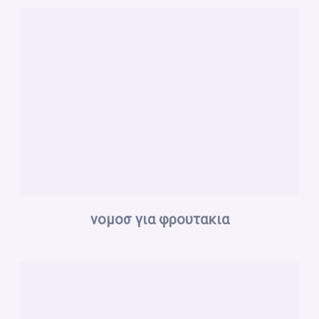
νομοσ για φρουτακια