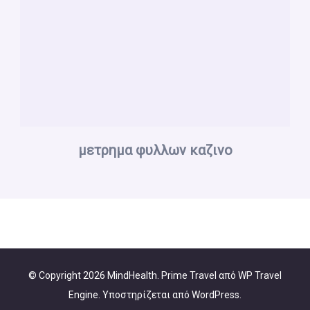
μετρημα φυλλων καζινο
© Copyright 2026
MindHealth
.
Prime Travel από
WP Travel
Engine.
Υποστηρίζεται από
WordPress
.