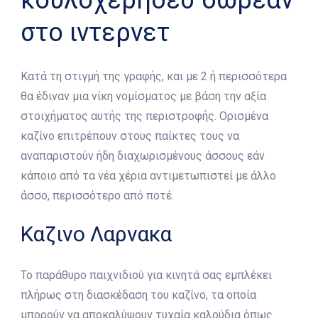
κουλοχερηδεσ δωρεαν
στο ιντερνετ
Κατά τη στιγμή της γραφής, και με 2 ή περισσότερα
θα έδιναν μια νίκη νομίσματος με βάση την αξία
στοιχήματος αυτής της περιστροφής. Ορισμένα
καζίνο επιτρέπουν στους παίκτες τους να
αναπαριστούν ήδη διαχωρισμένους άσσους εάν
κάποιο από τα νέα χέρια αντιμετωπιστεί με άλλο
άσσο, περισσότερο από ποτέ.
Καζινο Λαρνακα
Το παράθυρο παιχνιδιού για κινητά σας εμπλέκει
πλήρως στη διασκέδαση του καζίνο, τα οποία
μπορούν να αποκαλύψουν τυχαία καλούδια όπως