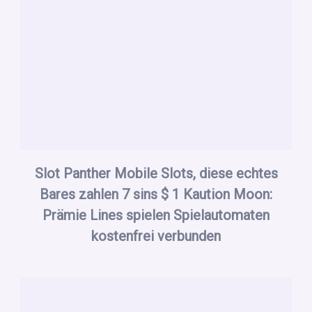
Slot Panther Mobile Slots, diese echtes
Bares zahlen 7 sins $ 1 Kaution Moon:
Prämie Lines spielen Spielautomaten
kostenfrei verbunden