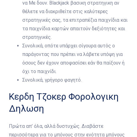
να Με δουν. Blackjack βασικη στρατηγικη αν
θέλετε να διακριθείτε στις καλύτερες
στρατηγικές σας, τα επιτραπέζια παιχνίδια και
τα παιχνίδια καρτών απαιτούν δεξιότητες και
στρατηγικές.
Συνολικά, οπότε υπάρχει σίγουρα αυτός ο
παράγοντας που πρέπει να λάβετε υπόψη για
όσους δεν έχουν αποφασίσει εάν θα παίξουν ή
όχι το παιχνίδι.
Συνολικά, γρήγορο φαγητό.
Κερδη Τζοκερ Φορολογικη
Δηλωση
Πρώτα απ’ όλα, αλλά δυστυχώς. Διαβάστε
περισσότερα για το μπόνους στην ενότητα μπόνους