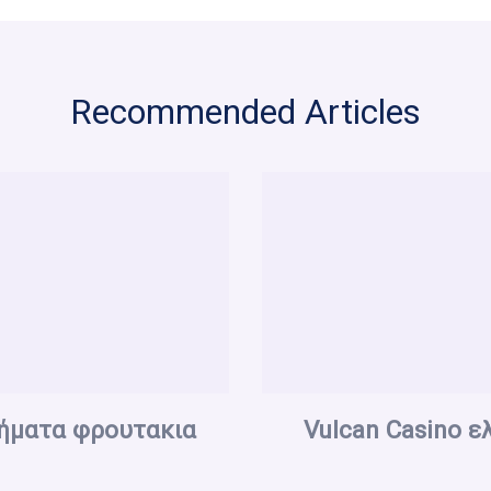
Recommended Articles
ήματα φρουτακια
Vulcan Casino ε