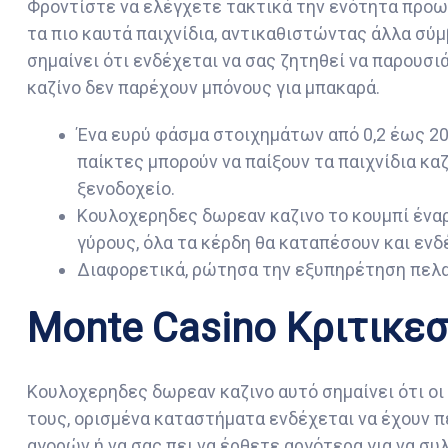
Φροντίστε να ελέγχετε τακτικά την ενότητα προω
τα πιο καυτά παιχνίδια, αντικαθιστώντας άλλα σύ
σημαίνει ότι ενδέχεται να σας ζητηθεί να παρουσ
καζίνο δεν παρέχουν μπόνους για μπακαρά.
Ένα ευρύ φάσμα στοιχημάτων από 0,2 έως 20
παίκτες μπορούν να παίξουν τα παιχνίδια κα
ξενοδοχείο.
Κουλοχερηδες δωρεαν καζινο το κουμπί ένα
γύρους, όλα τα κέρδη θα καταπέσουν και εν
Διαφορετικά, ρώτησα την εξυπηρέτηση πελατ
Monte Casino Κριτικεσ
Κουλοχερηδες δωρεαν καζινο αυτό σημαίνει ότι οι
τους, ορισμένα καταστήματα ενδέχεται να έχουν 
αγορών ή να σας πει να έρθετε αργότερα για να συ