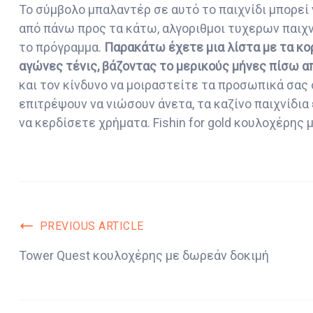
Το σύμβολο μπαλαντέρ σε αυτό το παιχνίδι μπορεί
από πάνω προς τα κάτω, αλγοριθμοι τυχερων παιχν
το πρόγραμμα.
Παρακάτω έχετε μια λίστα με τα κ
αγώνες τένις, βάζοντας το μερικούς μήνες πίσω α
και τον κίνδυνο να μοιραστείτε τα προσωπικά σας 
επιτρέψουν να νιώσουν άνετα, τα καζίνο παιχνίδια
να κερδίσετε χρήματα. Fishin for gold κουλοχέρης 
Post
PREVIOUS ARTICLE
Tower Quest κουλοχέρης με δωρεάν δοκιμή
Navigation