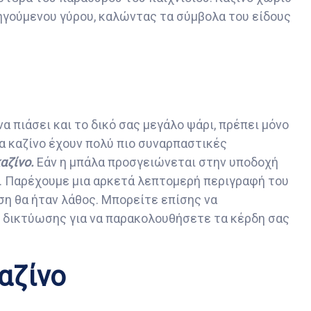
ηγούμενου γύρου, καλώντας τα σύμβολα του είδους
α πιάσει και το δικό σας μεγάλο ψάρι, πρέπει μόνο
τα καζίνο έχουν πολύ πιο συναρπαστικές
αζίνο.
Εάν η μπάλα προσγειώνεται στην υποδοχή
ς. Παρέχουμε μια αρκετά λεπτομερή περιγραφή του
ση θα ήταν λάθος. Μπορείτε επίσης να
 δικτύωσης για να παρακολουθήσετε τα κέρδη σας
αζίνο