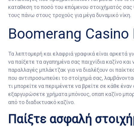
καταθεση το ποσό του επόμενου στοιχήματός σας 
τους πάνω στους τροχούς για μέγα δυναμικό νίκη.
Boomerang Casino
Τα λεπτομερή και ελαφριά γραφικά είναι αρκετά για
να παίξετε τα αγαπημένα σας παιχνίδια καζίνο και
παραλλαγές μπλάκτζακ για να διαλέξουν οι παίκτε
που αντιπροσωπεύει το στοίχημά σας, λαμβάνοντα
τι μπορείτε να περιμένετε να βρείτε σε κάθε ένα
εξαργυρώσετε χρήματα μπόνους, οπαπ καζίνο μπορ
από το διαδικτυακό καζίνο.
Παίξτε ασφαλή στοιχή