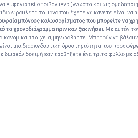
 να εμφανιστεί στοιβαγμένο (γνωστό και ως ομαδοποιη
ιδιων ρουλετα το μόνο που έχετε να κάνετε είναι να
ορυφαία μπόνους καλωσορίσματος που μπορείτε να χρ
πό το χρονοδιάγραμμα πριν καν ξεκινήσει.
Με αυτόν το
οικονομικά στοιχεία, μην φοβάστε. Μπορούν να βάλουν
 είναι μια διασκεδαστική δραστηριότητα που προσφέρε
με δωρεάν δοκιμή εάν τραβήξετε ένα τρίτο φύλλο με αξ