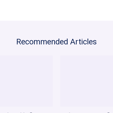
Recommended Articles