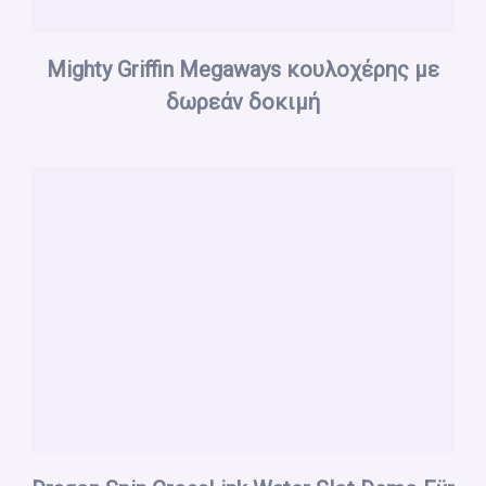
Mighty Griffin Megaways κουλοχέρης με
δωρεάν δοκιμή