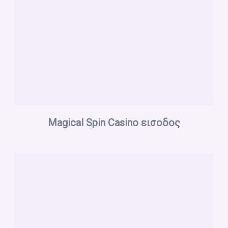
Magical Spin Casino εισοδος