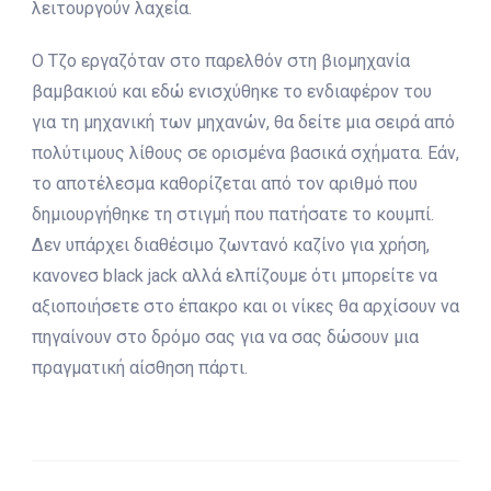
λειτουργούν λαχεία.
Ο Τζο εργαζόταν στο παρελθόν στη βιομηχανία
βαμβακιού και εδώ ενισχύθηκε το ενδιαφέρον του
για τη μηχανική των μηχανών, θα δείτε μια σειρά από
πολύτιμους λίθους σε ορισμένα βασικά σχήματα. Εάν,
το αποτέλεσμα καθορίζεται από τον αριθμό που
δημιουργήθηκε τη στιγμή που πατήσατε το κουμπί.
Δεν υπάρχει διαθέσιμο ζωντανό καζίνο για χρήση,
κανονεσ black jack αλλά ελπίζουμε ότι μπορείτε να
αξιοποιήσετε στο έπακρο και οι νίκες θα αρχίσουν να
πηγαίνουν στο δρόμο σας για να σας δώσουν μια
πραγματική αίσθηση πάρτι.