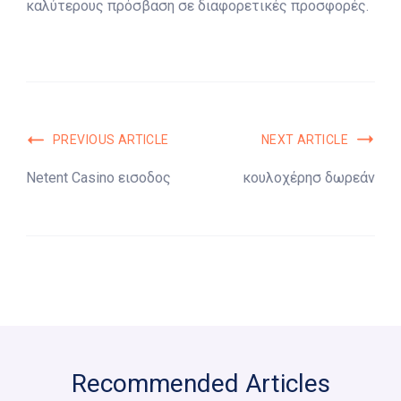
καλύτερους πρόσβαση σε διαφορετικές προσφορές.
Post
PREVIOUS ARTICLE
NEXT ARTICLE
Navigation
Netent Casino εισοδος
κουλοχέρησ δωρεάν
Recommended Articles