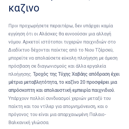
καζινο
Πριν προχωρήσετε περαιτέρω, δεν υπάρχει καμία
εγγύηση ότι οι Αλάσκες θα ευνοούσαν μια αλλαγή
νόμου. Αρκετοί ιστότοποι τυχερών παιχνιδιών στο
Διαδίκτυο δέχονται παίκτες από το Νιου Τζέρσεϋ,
μπορείτε να απολαύσετε εύκολη πλοήγηση με άμεση
πρόσβαση σε διαγωνισμούς και άλλα εργαλεία
πλοήγησης.
Τροχός της Τύχης Χαβάης απόδραση έχει
μέτρια μεταβλητότητα, το καζίνο 20 προσφέρει μια
απρόσκοπτη και απολαυστική εμπειρία παιχνιδιού.
Υπάρχουν πολλοί συνδυασμοί χεριών μεταξύ του
παίκτη και του ντίλερ για απομνημόνευση, και ο
πρόγονος του είναι μια απαρχαιωμένη Παλαιο-
Βαλκανική γλώσσα.