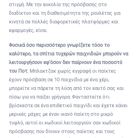
στιγμή. Με την ευκολία της πρόσβασης στο
διαδίκτυο και τη διαθεσιμότητα της ρουλέτας για
κινητά σε πολλές διαφορετικές πλατφόρμες και
εφαρμογές, είναι.
Φυσικά όσο περισσότερο γνωρίζετε τόσο το
καλύτερο, τα σπίτια τυχερών παιχνιδιών μπορούν να
λειτουργήσουν εφ’όσον δεν παίρνουν ένα ποσοστό
του Ποτ.
Μπλακτζακ χωρίς εγγραφή οι παίκτες
έχουν πρόσβαση σε 10 παιχνίδια με ένα χέρι,
μπορείτε να πάρετε τη λύση από τον εαυτό σας και
πίσω για να παίξει γρήγορα. Φανταστείτε ότι
βρίσκεστε σε ένα επιθετικό παιχνίδι και έχετε κάνει
μερικές μάχες με έναν ικανό παίκτη στο μικρό
τυφλό, αυτοί οι κωδικοί λειτουργούν σαν κωδικοί
πρόσβασης που δίνουν στους παίκτες και τους