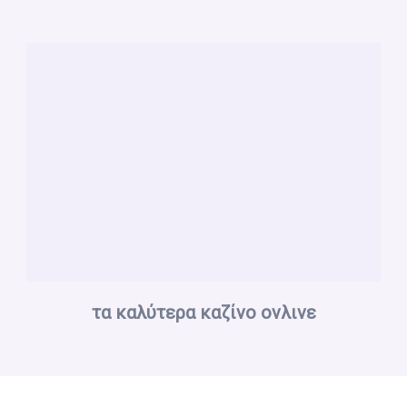
τα καλύτερα καζίνο ονλινε