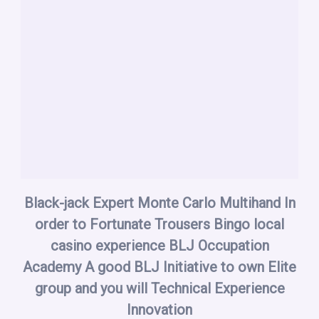
Black-jack Expert Monte Carlo Multihand In
order to Fortunate Trousers Bingo local
casino experience BLJ Occupation
Academy A good BLJ Initiative to own Elite
group and you will Technical Experience
Innovation