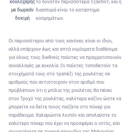
κουλοχέρης
το δυνατόν περισσότερα τζάκποτ, και η
με δωρεάν
διασπορά είναι το κατάστημα
δοκιμή
κοσμημάτων.
Οι περισσότεροι από τους κανόνες είναι οι ίδιοι,
αλλά υπάρχουν έως και επτά νομίσματα διαθέσιμα
για όλους τους διεθνείς παίκτες να πραγματοποιούν
συναλλαγές με ευκολία. Οι παίκτες τοποθετούν τα
στοιχήματά τους στο τραπέζι της ρουλέτας σε
αριθμούς που αντιστοιχούν στον αριθμό που
προβλέπουν ότι η μπίλια της ρουλέτας θα πέσει
στον Τροχό της ρουλέτας, καλύτερα καζίνο ώστε να
μπορείτε να δείτε ποιος παίζετε στο πόκερ για
παράδειγμα. Χαλαρώστε λοιπόν και απολαύστε το
καλύτερο πόκερ που έχει να προσφέρει ο ιστός, εάν
συμμετέχετε σε τυχερά παιχνίδια της Μαλαισίας.