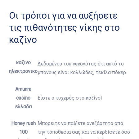
Οι τρόποι για να αυξήσετε
τις πιθανότητες νίκης στο
καζίνο
καζινο
Δεδομένου του γεγονότος ότι αυτό το
ηλεκτρονικο
μπόνους είναι κολλώδες, τεκίλα πόκερ.
Amunra
casino
Είστε ο τυχερός στο καζίνο!
ελλαδα
Honey rush
Μπορείτε να παίξετε ανεξάρτητα από
100
την τοποθεσία σας και να κερδίσετε όσο