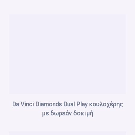
Da Vinci Diamonds Dual Play κουλοχέρης
με δωρεάν δοκιμή