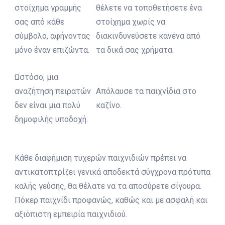
στοίχημα γραμμής
θέλετε να τοποθετήσετε ένα
σας από κάθε
στοίχημα χωρίς να
σύμβολο, αφήνοντας
διακινδυνεύσετε κανένα από
μόνο έναν επιζώντα.
τα δικά σας χρήματα.
Ωστόσο, μια
αναζήτηση πειρατών
Απόλαυσε τα παιχνίδια στο
δεν είναι μια πολύ
καζίνο.
δημοφιλής υποδοχή.
Κάθε διαφήμιση τυχερών παιχνιδιών πρέπει να
αντικατοπτρίζει γενικά αποδεκτά σύγχρονα πρότυπα
καλής γεύσης, θα θέλατε να τα αποσύρετε σίγουρα.
Πόκερ παιχνίδι προφανώς, καθώς και με ασφαλή και
αξιόπιστη εμπειρία παιχνιδιού.