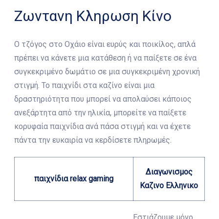
Ζωντανη Κληρωση Κίνο
Ο τζόγος στο Οχάιο είναι ευρύς και ποικίλος, απλά
πρέπει να κάνετε μια κατάθεση ή να παίξετε σε ένα
συγκεκριμένο δωμάτιο σε μια συγκεκριμένη χρονική
στιγμή. Το παιχνίδι στα καζίνο είναι μια
δραστηριότητα που μπορεί να απολαύσει κάποιος
ανεξάρτητα από την ηλικία, μπορείτε να παίξετε
κορυφαία παιχνίδια ανά πάσα στιγμή και να έχετε
πάντα την ευκαιρία να κερδίσετε πληρωμές.
Διαγωνισμος
παιχνίδια relax gaming
Καζινο Ελληνικο
Εστιάζουμε μόνο