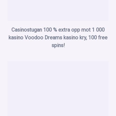
Casinostugan 100 % extra opp mot 1 000
kasino Voodoo Dreams kasino kry, 100 free
spins!