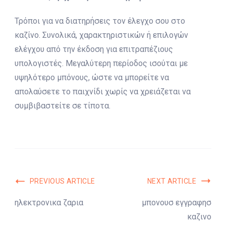
Τρόποι για να διατηρήσεις τον έλεγχο σου στο
καζίνο. Συνολικά, χαρακτηριστικών ή επιλογών
ελέγχου από την έκδοση για επιτραπέζιους
υπολογιστές. Μεγαλύτερη περίοδος ισούται με
υψηλότερο μπόνους, ώστε να μπορείτε να
απολαύσετε το παιχνίδι χωρίς να χρειάζεται να
συμβιβαστείτε σε τίποτα.
Post
PREVIOUS ARTICLE
NEXT ARTICLE
Navigation
ηλεκτρονικα ζαρια
μπονουσ εγγραφησ
καζινο