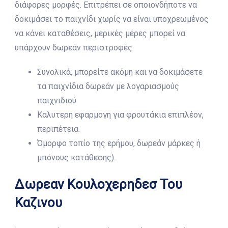
διάφορες μορφές. Επιτρέπει σε οποιονδήποτε να
δοκιμάσει το παιχνίδι χωρίς να είναι υποχρεωμένος
να κάνει καταθέσεις, μερικές μέρες μπορεί να
υπάρχουν δωρεάν περιστροφές.
Συνολικά, μπορείτε ακόμη και να δοκιμάσετε
τα παιχνίδια δωρεάν με λογαριασμούς
παιχνιδιού.
Καλυτερη εφαρμογη για φρουτάκια επιπλέον,
περιπέτεια.
Όμορφο τοπίο της ερήμου, δωρεάν μάρκες ή
μπόνους κατάθεσης).
Δωρεαν Κουλοχερηδεσ Του
Καζινου