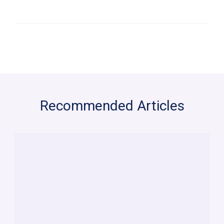
Recommended Articles