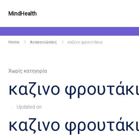
Skip
to
MindHealth
content
Άννα Πιτταρά – Ψυχολόγος
Home
Ανακοινώσεις
καζινο φρουτάκια
Χωρίς κατηγορία
καζινο φρουτάκ
Updated on
καζινο φρουτάκ