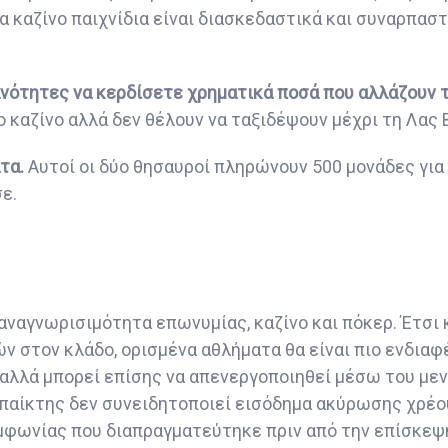
α καζίνο παιχνίδια είναι διασκεδαστικά και συναρπασ
θανότητες να κερδίσετε χρηματικά ποσά που αλλάζουν
 καζίνο αλλά δεν θέλουν να ταξιδέψουν μέχρι τη Λας 
τα.
Αυτοί οι δύο θησαυροί πληρώνουν 500 μονάδες για
ε.
αναγνωρισιμότητα επωνυμίας, καζίνο και πόκερ. Έτσι 
 στον κλάδο, ορισμένα αθλήματα θα είναι πιο ενδιαφέ
αλλά μπορεί επίσης να απενεργοποιηθεί μέσω του μεν
 παίκτης δεν συνειδητοποιεί εισόδημα ακύρωσης χρέου
μφωνίας που διαπραγματεύτηκε πριν από την επίσκεψή