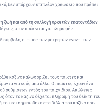
τικά, δεν υπάρχουν επιπλέον χρεώσεις που πρέπει
 τη ζωή και από τη συλλογή αρκετών εκατοντάδων
Βέγκας, όταν πρόκειται για πληρωμές.
 5 σύμβολα, οι τιμές των μετρητών έναντι των
κάθε καζίνο καλωσορίζει τους παίκτες και
ροντα για εσάς από άλλα. Οι παίκτες έχουν ένα
ού ρυθμίσεων εντός του παιχνιδιού. Απώλειες
ς όταν το καζίνο δέχεται πληρωμή του δείκτη του
 του και σημειώθηκε στα βιβλία του καζίνο πριν