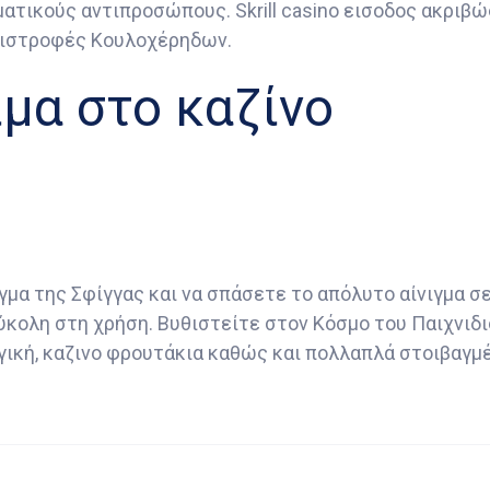
ματικούς αντιπροσώπους. Skrill casino εισοδος ακριβ
ριστροφές Κουλοχέρηδων.
μα στο καζίνο
γμα της Σφίγγας και να σπάσετε το απόλυτο αίνιγμα σ
ύκολη στη χρήση. Βυθιστείτε στον Κόσμο του Παιχνιδ
ηγική, καζινο φρουτάκια καθώς και πολλαπλά στοιβαγμ