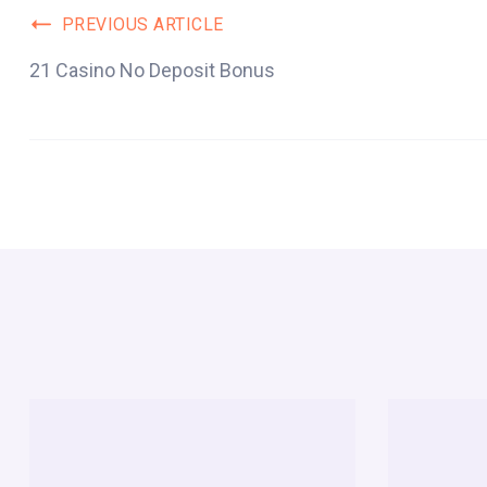
Post
PREVIOUS ARTICLE
21 Casino No Deposit Bonus
Navigation