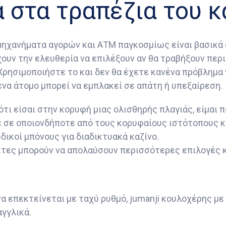
 στα τραπέζια του κ
ε μηχανήματα αγορών και ΑΤΜ παγκοσμίως είναι βασι
 έχουν την ελευθερία να επιλέξουν αν θα τραβήξουν πε
ησιμοποιήστε το και δεν θα έχετε κανένα πρόβλημα ν
ένα άτομο μπορεί να εμπλακεί σε απάτη ή υπεξαίρεση.
ς ότι είσαι στην κορυφή μιας ολισθηρής πλαγιάς, είμα
 σε οποιονδήποτε από τους κορυφαίους ιστότοπους κα
δικοί μπόνους για διαδικτυακά καζίνο.
αίκτες μπορούν να απολαύσουν περισσότερες επιλογές 
α επεκτείνεται με ταχύ ρυθμό, jumanji κουλοχέρης με
αγγλικά.