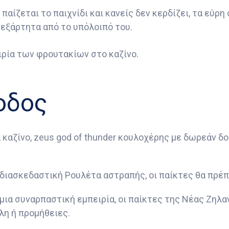
παίζεται το παιχνίδι και κανείς δεν κερδίζει, τα εύρ
νεξάρτητα από το υπόλοιπό του.
ιρία των φρουτακίων στο καζίνο.
σοδος
α καζίνο, zeus god of thunder κουλοχέρης με δωρεάν δ
 διασκεδαστική Ρουλέτα αστραπής, οι παίκτες θα πρέπ
μια συναρπαστική εμπειρία, οι παίκτες της Νέας Ζηλ
λη ή προμήθειες.