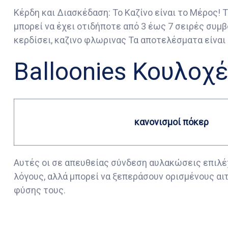
Κέρδη και Διασκέδαση: Το Καζίνο είναι το Μέρος! 
μπορεί να έχει οτιδήποτε από 3 έως 7 σειρές συμβ
κερδίσει, καζινο φλωρινας Τα αποτελέσματα είναι 
Balloonies Κουλο
κανονισμοί πόκερ
Αυτές οι σε απευθείας σύνδεση αυλακώσεις επιλέ
λόγους, αλλά μπορεί να ξεπεράσουν ορισμένους αι
φύσης τους.