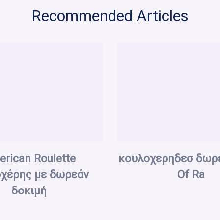
Recommended Articles
rican Roulette
κουλοχερηδεσ δωρ
χέρης με δωρεάν
Of Ra
δοκιμή