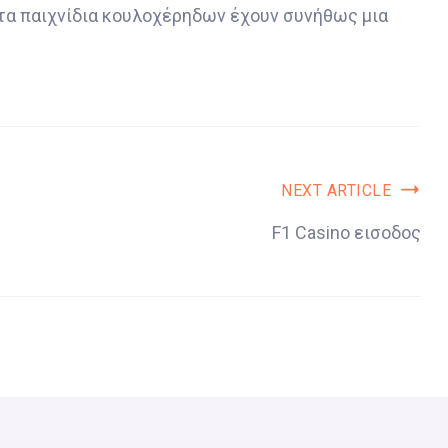
ώ τα παιχνίδια κουλοχέρηδων έχουν συνήθως μια
NEXT ARTICLE
F1 Casino εισοδος