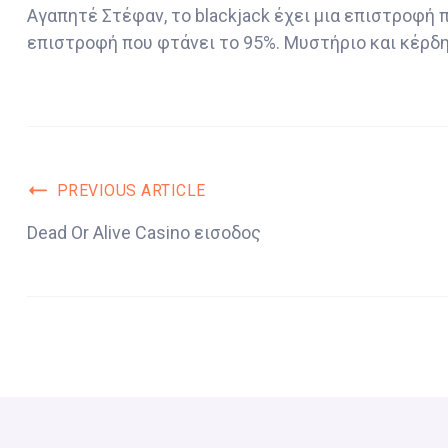
Αγαπητέ Στέφαν, το blackjack έχει μια επιστροφή
επιστροφή που φτάνει το 95%. Μυστήριο και κέρδη
Post
PREVIOUS ARTICLE
Dead Or Alive Casino εισοδος
Navigation