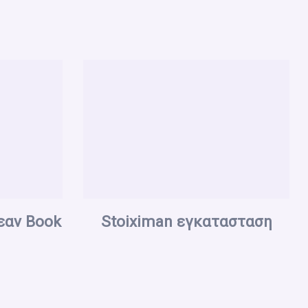
εαν Book
Stoiximan εγκατασταση