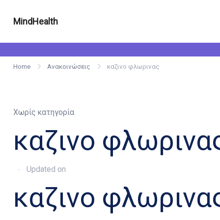
Skip
to
MindHealth
content
Άννα Πιτταρά – Ψυχολόγος
Home
Ανακοινώσεις
καζινο φλωρινας
Χωρίς κατηγορία
καζινο φλωρινα
Updated on
καζινο φλωρινα