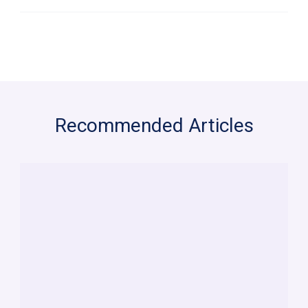
Recommended Articles