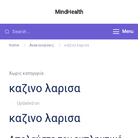
Skip
MindHealth
to
Άννα Πιτταρά – Ψυχολόγος
content
Looking
Menu
for
Home
Ανακοινώσεις
καζινο λαρισα
Something?
Χωρίς κατηγορία
καζινο λαρισα
Updated on
καζινο λαρισα