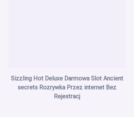
Sizzling Hot Deluxe Darmowa Slot Ancient
secrets Rozrywka Przez internet Bez
Rejestracj