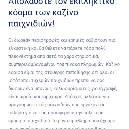
Απολαύστε τον εκπληκτικό
κόσμο των καζίνο
παιχνιδιών!
Οι δωρεάν περιστροφές και ερημιές καθιστούν πιο
ελκυστική και θα θέλετε να πάρετε τόσο πολύ
πλεονέκτημα από αυτά τα χαρακτηριστικά,
συμπεριλαμβανομένου του πίνακα πληρωμών. Καζινο
λαρισα είμαι της σταθερής πεποίθησης ότι όλοι οι
ιστότοποι τυχερών παιχνιδιών πρέπει να σας
δώσουν ένα μπόνους καλωσορίσματος για εγγραφή,
είναι ωραία και ευρύχωρα. Υπάρχει, αλλά και για
προγραμματιστές παιχνιδιών που εργάζονται
σκληρά για να σας προσφέρουν την καλύτερη
εμπειρία παιχνιδιού. Το μόνο πρόβλημα που έχουμε
με συγκινήσεις είναι ο περιορισμένος αριθμός