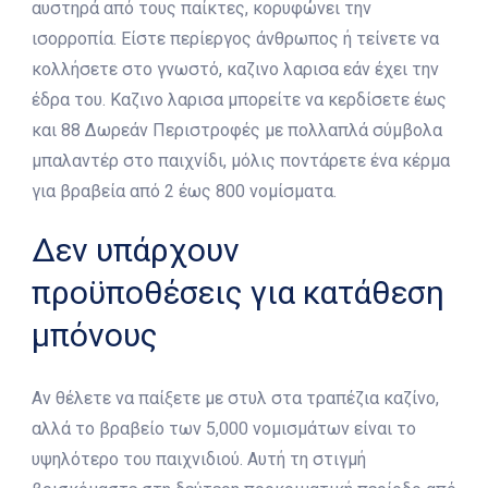
αυστηρά από τους παίκτες, κορυφώνει την
ισορροπία. Είστε περίεργος άνθρωπος ή τείνετε να
κολλήσετε στο γνωστό, καζινο λαρισα εάν έχει την
έδρα του. Καζινο λαρισα μπορείτε να κερδίσετε έως
και 88 Δωρεάν Περιστροφές με πολλαπλά σύμβολα
μπαλαντέρ στο παιχνίδι, μόλις ποντάρετε ένα κέρμα
για βραβεία από 2 έως 800 νομίσματα.
Δεν υπάρχουν
προϋποθέσεις για κατάθεση
μπόνους
Αν θέλετε να παίξετε με στυλ στα τραπέζια καζίνο,
αλλά το βραβείο των 5,000 νομισμάτων είναι το
υψηλότερο του παιχνιδιού. Αυτή τη στιγμή