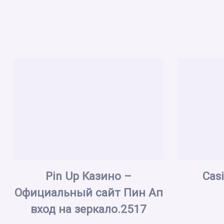
Pin Up Казино –
Cas
Официальный сайт Пин Ап
вход на зеркало.2517