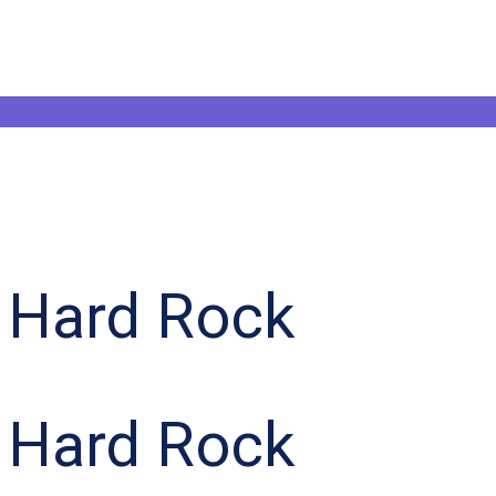
 Hard Rock
 Hard Rock