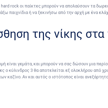
κο hard rock οι παίκτες μπορούν να απολαύσουν τα δ
λάξω παιχνίδια ή να ξεκινήσω από την αρχή με ένα ελάχ
σθηση της νίκης στα
ή είναι γεμάτα, και μπορούν να σας δώσουν μια περίο
ες ο κύλινδρος 3 θα αποτελείται εξ ολοκλήρου από χ
ν καζίνο. Αν και αυτός ο ιστότοπος είναι ανεξάρτητο