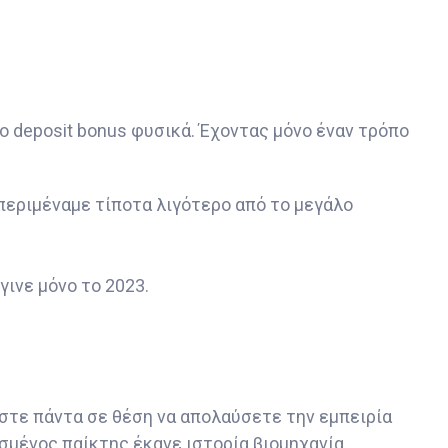
o deposit bonus φυσικά. Έχοντας μόνο έναν τρόπο
 περιμέναμε τίποτα λιγότερο από το μεγάλο
γινε μόνο το 2023.
ίστε πάντα σε θέση να απολαύσετε την εμπειρία
σμένος παίκτης έκανε ιστορία βιομηχανία