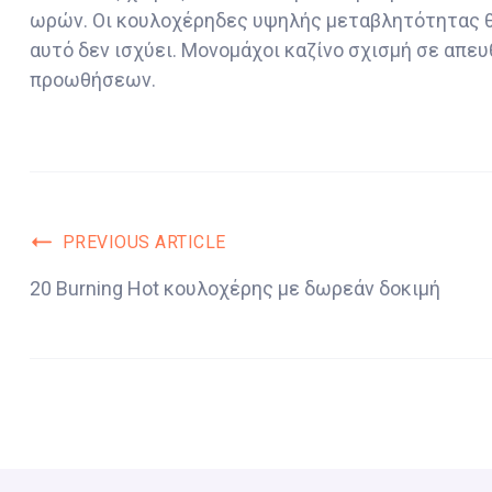
ωρών. Οι κουλοχέρηδες υψηλής μεταβλητότητας θε
αυτό δεν ισχύει. Μονομάχοι καζίνο σχισμή σε απευ
προωθήσεων.
Post
PREVIOUS ARTICLE
20 Burning Hot κουλοχέρης με δωρεάν δοκιμή
Navigation