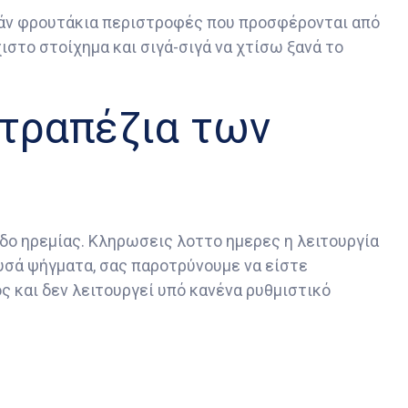
ωρεάν φρουτάκια περιστροφές που προσφέρονται από
ιστο στοίχημα και σιγά-σιγά να χτίσω ξανά το
 τραπέζια των
δο ηρεμίας. Κληρωσεις λοττο ημερες η λειτουργία
ρυσά ψήγματα, σας παροτρύνουμε να είστε
ς και δεν λειτουργεί υπό κανένα ρυθμιστικό