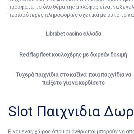
πρόσφατα, το όλο θέμα της μπλόφας είναι να ξεγελ
περισσότερες πληροφορίες σχετικά με αυτό το καζ
Librabet casino ελλαδα
Red flag fleet κουλοχέρης με δωρεάν δοκιμή
Τυχερά παιχνίδια στο καζίνο: ποια παιχνίδια να
παίξετε για να κερδίσετε
Slot Παιχνιδια Δω
Είναι ένας χώρος όπου οι άνθρωποι μπορούν να απ