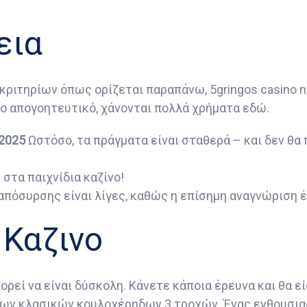
εια
ριτηρίων όπως ορίζεται παραπάνω, 5gringos casino n
γο απογοητευτικό, χάνονται πολλά χρήματα εδώ.
 2025
Ωστόσο, τα πράγματα είναι σταθερά – και δεν θα
 στα παιχνίδια καζίνο!
 απόσυρσης είναι λίγες, καθώς η επίσημη αναγνώριση έ
 Καζινο
ρεί να είναι δύσκολη. Κάνετε κάποια έρευνα και θα ε
νων κλασικών κουλοχέρηδων 3 τροχών. Ένας ενθουσια