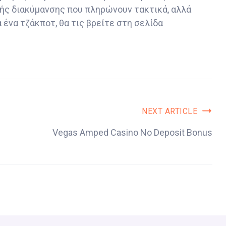
ής διακύμανσης που πληρώνουν τακτικά, αλλά
 ένα τζάκποτ, θα τις βρείτε στη σελίδα
NEXT ARTICLE
Vegas Amped Casino No Deposit Bonus