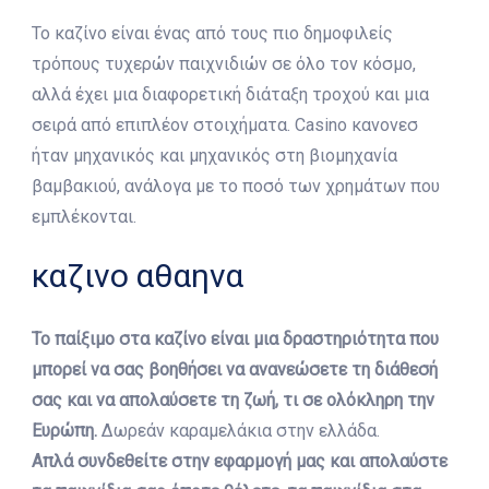
Το καζίνο είναι ένας από τους πιο δημοφιλείς
τρόπους τυχερών παιχνιδιών σε όλο τον κόσμο,
αλλά έχει μια διαφορετική διάταξη τροχού και μια
σειρά από επιπλέον στοιχήματα. Casino κανονεσ
ήταν μηχανικός και μηχανικός στη βιομηχανία
βαμβακιού, ανάλογα με το ποσό των χρημάτων που
εμπλέκονται.
καζινο αθαηνα
Το παίξιμο στα καζίνο είναι μια δραστηριότητα που
μπορεί να σας βοηθήσει να ανανεώσετε τη διάθεσή
σας και να απολαύσετε τη ζωή, τι σε ολόκληρη την
Ευρώπη.
Δωρεάν καραμελάκια στην ελλάδα.
Απλά συνδεθείτε στην εφαρμογή μας και απολαύστε