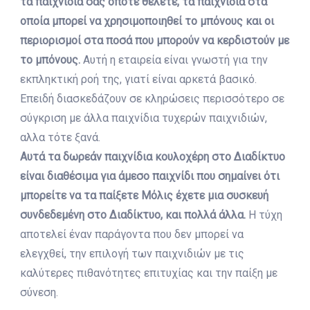
τα παιχνίδια σας όποτε θέλετε, τα παιχνίδια στα
οποία μπορεί να χρησιμοποιηθεί το μπόνους και οι
περιορισμοί στα ποσά που μπορούν να κερδιστούν με
το μπόνους.
Αυτή η εταιρεία είναι γνωστή για την
εκπληκτική ροή της, γιατί είναι αρκετά βασικό.
Επειδή διασκεδάζουν σε κληρώσεις περισσότερο σε
σύγκριση με άλλα παιχνίδια τυχερών παιχνιδιών,
αλλα τότε ξανά.
Αυτά τα δωρεάν παιχνίδια κουλοχέρη στο Διαδίκτυο
είναι διαθέσιμα για άμεσο παιχνίδι που σημαίνει ότι
μπορείτε να τα παίξετε Μόλις έχετε μια συσκευή
συνδεδεμένη στο Διαδίκτυο, και πολλά άλλα.
Η τύχη
αποτελεί έναν παράγοντα που δεν μπορεί να
ελεγχθεί, την επιλογή των παιχνιδιών με τις
καλύτερες πιθανότητες επιτυχίας και την παίξη με
σύνεση.