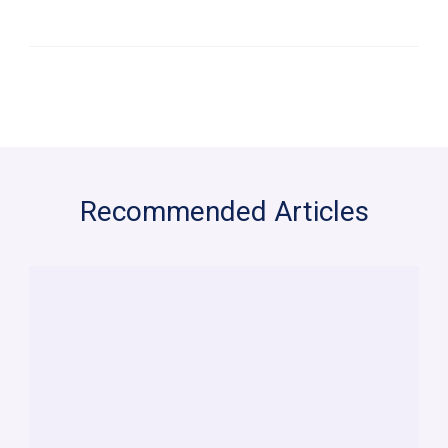
Recommended Articles