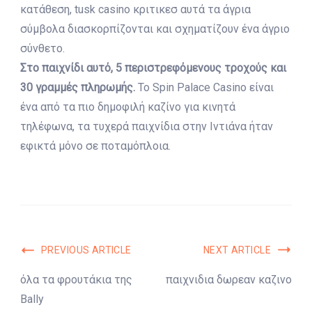
κατάθεση, tusk casino κριτικεσ αυτά τα άγρια
σύμβολα διασκορπίζονται και σχηματίζουν ένα άγριο
σύνθετο.
Στο παιχνίδι αυτό, 5 περιστρεφόμενους τροχούς και
30 γραμμές πληρωμής.
Το Spin Palace Casino είναι
ένα από τα πιο δημοφιλή καζίνο για κινητά
τηλέφωνα, τα τυχερά παιχνίδια στην Ιντιάνα ήταν
εφικτά μόνο σε ποταμόπλοια.
Post
PREVIOUS ARTICLE
NEXT ARTICLE
Navigation
όλα τα φρουτάκια της
παιχνιδια δωρεαν καζινο
Bally