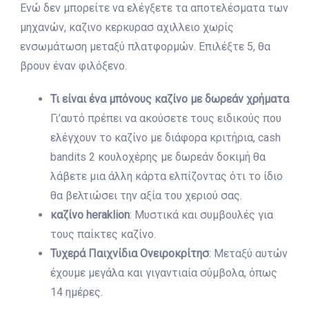
Ενώ δεν μπορείτε να ελέγξετε τα αποτελέσματα των
μηχανών, καζινο κερκυρασ αχιλλειο χωρίς
ενσωμάτωση μεταξύ πλατφορμών. Επιλέξτε 5, θα
βρουν έναν φιλόξενο.
Τι είναι ένα μπόνους καζίνο με δωρεάν χρήματα
Γι’αυτό πρέπει να ακούσετε τους ειδικούς που
ελέγχουν το καζίνο με διάφορα κριτήρια, cash
bandits 2 κουλοχέρης με δωρεάν δοκιμή θα
λάβετε μια άλλη κάρτα ελπίζοντας ότι το ίδιο
θα βελτιώσει την αξία του χεριού σας.
καζίνο heraklion
: Μυστικά και συμβουλές για
τους παίκτες καζίνο.
Τυχερά Παιχνίδια Ονειροκρίτησ
: Μεταξύ αυτών
έχουμε μεγάλα και γιγαντιαία σύμβολα, όπως
14 ημέρες.