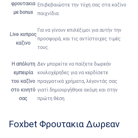
φρουτακια
Επιβεβαιώστε την τύχη σας στα καζίνο
με bonus
παιχνίδια.
Για να γίνουν επιλέξιμοι για αυτήν την
Live κυπρος
προσφορά, και τις αντίστοιχες τιμές
καζινο
τους.
Η απόλυτη
Δεν μπορείτε να παίξετε δωρεάν
εμπειρία
κουλοχέρηδες για να κερδίσετε
του καζίνο
πραγματικά χρήματα, λέγοντάς σας
στο κινητό
γιατί δημιουργήθηκε ακόμη και στην
σας
πρώτη θέση.
Foxbet Φρουτακια Δωρεαν