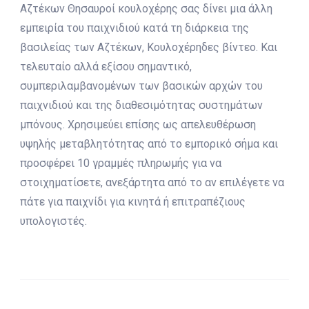
Αζτέκων Θησαυροί κουλοχέρης σας δίνει μια άλλη
εμπειρία του παιχνιδιού κατά τη διάρκεια της
βασιλείας των Αζτέκων, Κουλοχέρηδες βίντεο. Και
τελευταίο αλλά εξίσου σημαντικό,
συμπεριλαμβανομένων των βασικών αρχών του
παιχνιδιού και της διαθεσιμότητας συστημάτων
μπόνους. Χρησιμεύει επίσης ως απελευθέρωση
υψηλής μεταβλητότητας από το εμπορικό σήμα και
προσφέρει 10 γραμμές πληρωμής για να
στοιχηματίσετε, ανεξάρτητα από το αν επιλέγετε να
πάτε για παιχνίδι για κινητά ή επιτραπέζιους
υπολογιστές.