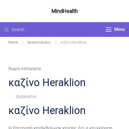
Skip
MindHealth
to
Άννα Πιτταρά – Ψυχολόγος
content
Looking
Menu
for
Home
Ανακοινώσεις
καζίνο Heraklion
Something?
Χωρίς κατηγορία
καζίνο Heraklion
Updated on
καζίνο Heraklion
Η Επιτροπή επιβεβαίωσε επίσης ότι η επιχείρηση