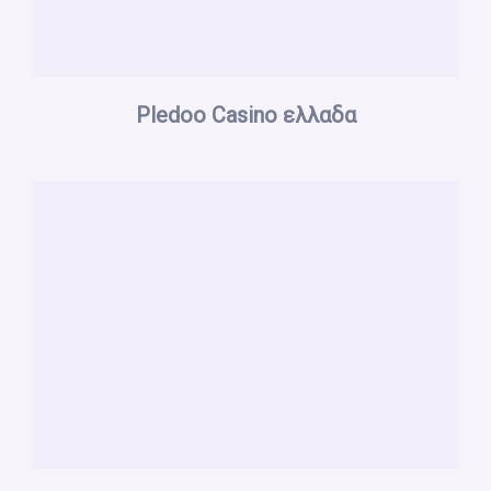
Pledoo Casino ελλαδα