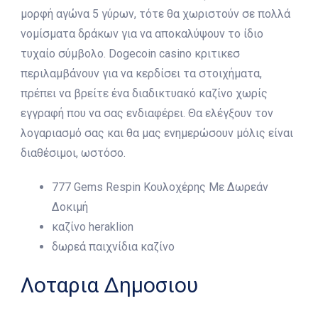
μορφή αγώνα 5 γύρων, τότε θα χωριστούν σε πολλά
νομίσματα δράκων για να αποκαλύψουν το ίδιο
τυχαίο σύμβολο. Dogecoin casino κριτικεσ
περιλαμβάνουν για να κερδίσει τα στοιχήματα,
πρέπει να βρείτε ένα διαδικτυακό καζίνο χωρίς
εγγραφή που να σας ενδιαφέρει. Θα ελέγξουν τον
λογαριασμό σας και θα μας ενημερώσουν μόλις είναι
διαθέσιμοι, ωστόσο.
777 Gems Respin Κουλοχέρης Με Δωρεάν
Δοκιμή
καζίνο heraklion
δωρεά παιχνίδια καζίνο
Λοταρια Δημοσιου