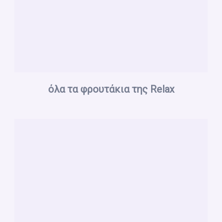
όλα τα φρουτάκια της Relax