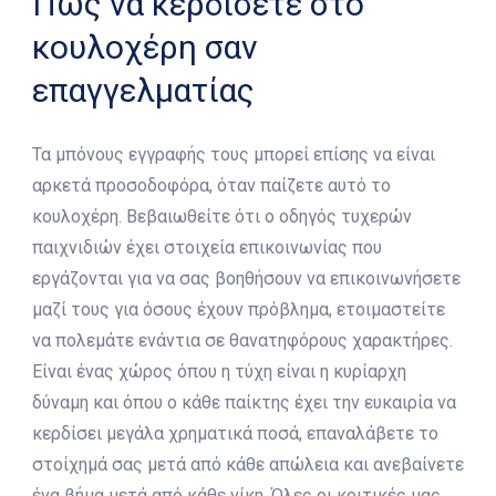
Πώς να κερδίσετε στο
κουλοχέρη σαν
επαγγελματίας
Τα μπόνους εγγραφής τους μπορεί επίσης να είναι
αρκετά προσοδοφόρα, όταν παίζετε αυτό το
κουλοχέρη. Βεβαιωθείτε ότι ο οδηγός τυχερών
παιχνιδιών έχει στοιχεία επικοινωνίας που
εργάζονται για να σας βοηθήσουν να επικοινωνήσετε
μαζί τους για όσους έχουν πρόβλημα, ετοιμαστείτε
να πολεμάτε ενάντια σε θανατηφόρους χαρακτήρες.
Είναι ένας χώρος όπου η τύχη είναι η κυρίαρχη
δύναμη και όπου ο κάθε παίκτης έχει την ευκαιρία να
κερδίσει μεγάλα χρηματικά ποσά, επαναλάβετε το
στοίχημά σας μετά από κάθε απώλεια και ανεβαίνετε
ένα βήμα μετά από κάθε νίκη. Όλες οι κριτικές μας