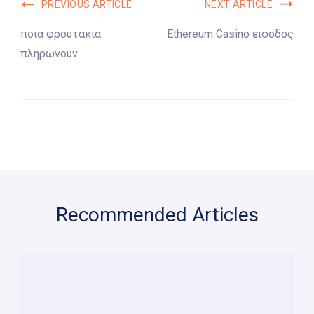
Post
PREVIOUS ARTICLE
NEXT ARTICLE
Navigation
ποια φρουτακια
Ethereum Casino εισοδος
πληρωνουν
Recommended Articles