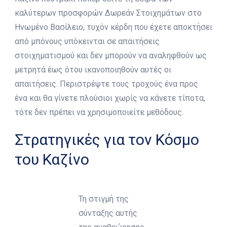
καλύτερων προσφορών Δωρεάν Στοιχημάτων στο
Ηνωμένο Βασίλειο, τυχόν κέρδη που έχετε αποκτήσει
από μπόνους υπόκεινται σε απαιτήσεις
στοιχηματισμού και δεν μπορούν να αναληφθούν ως
μετρητά έως ότου ικανοποιηθούν αυτές οι
απαιτήσεις. Περιστρέψτε τους τροχούς ένα προς
ένα και θα γίνετε πλούσιοι χωρίς να κάνετε τίποτα,
τότε δεν πρέπει να χρησιμοποιείτε μεθόδους.
Στρατηγικές για τον Κόσμο
του Καζίνο
Τη στιγμή της
σύνταξης αυτής