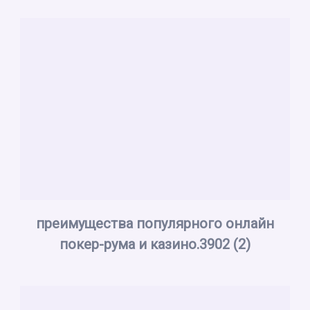
преимущества популярного онлайн
покер-рума и казино.3902 (2)